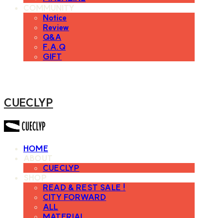
COMMUNITY
Notice
Review
Q&A
F.A.Q
GIFT
CUECLYP
HOME
ABOUT
CUECLYP
SHOP
READ & REST SALE !
CITY FORWARD
ALL
MATERIAL