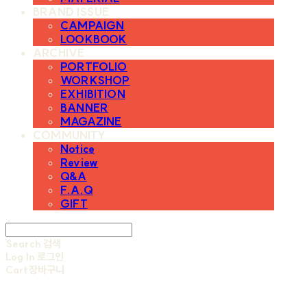
BRAND ISSUE
CAMPAIGN
LOOKBOOK
ARCHIVE
PORTFOLIO
WORKSHOP
EXHIBITION
BANNER
MAGAZINE
COMMUNITY
Notice
Review
Q&A
F.A.Q
GIFT
Search
검색
Log In
로그인
Cart
장바구니