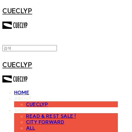
CUECLYP
CUECLYP
HOME
ABOUT
CUECLYP
SHOP
READ & REST SALE !
CITY FORWARD
ALL