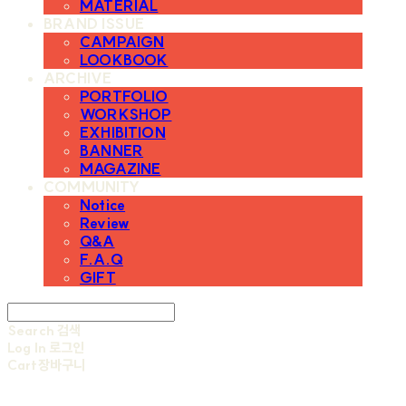
MATERIAL
BRAND ISSUE
CAMPAIGN
LOOKBOOK
ARCHIVE
PORTFOLIO
WORKSHOP
EXHIBITION
BANNER
MAGAZINE
COMMUNITY
Notice
Review
Q&A
F.A.Q
GIFT
Search
검색
Log In
로그인
Cart
장바구니