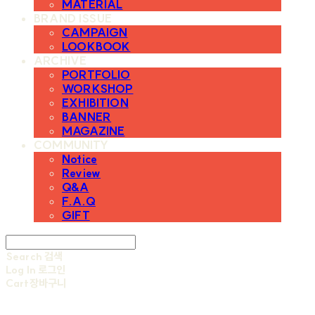
MATERIAL
BRAND ISSUE
CAMPAIGN
LOOKBOOK
ARCHIVE
PORTFOLIO
WORKSHOP
EXHIBITION
BANNER
MAGAZINE
COMMUNITY
Notice
Review
Q&A
F.A.Q
GIFT
Search
검색
Log In
로그인
Cart
장바구니