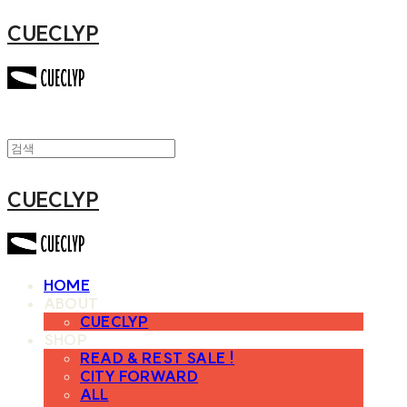
CUECLYP
CUECLYP
HOME
ABOUT
CUECLYP
SHOP
READ & REST SALE !
CITY FORWARD
ALL