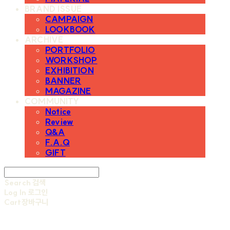
BRAND ISSUE
CAMPAIGN
LOOKBOOK
ARCHIVE
PORTFOLIO
WORKSHOP
EXHIBITION
BANNER
MAGAZINE
COMMUNITY
Notice
Review
Q&A
F.A.Q
GIFT
Search
검색
Log In
로그인
Cart
장바구니