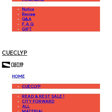
COMMUNITY
Notice
Review
Q&A
F.A.Q
GIFT
CUECLYP
HOME
ABOUT
CUECLYP
SHOP
READ & REST SALE !
CITY FORWARD
ALL
MATERIAL