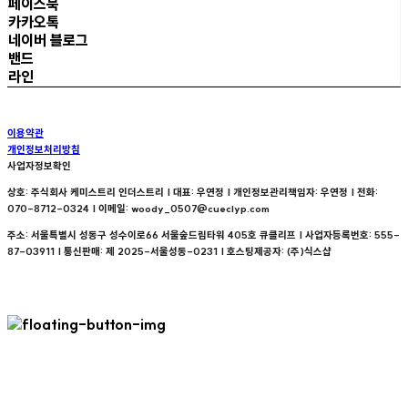
페이스북
카카오톡
네이버 블로그
밴드
라인
이용약관
개인정보처리방침
사업자정보확인
상호: 주식회사 케미스트리 인더스트리 | 대표: 우연정 | 개인정보관리책임자: 우연정 | 전화:
070-8712-0324 | 이메일: woody_0507@cueclyp.com
주소: 서울특별시 성동구 성수이로66 서울숲드림타워 405호 큐클리프 | 사업자등록번호:
555-
87-03911
| 통신판매:
제 2025-서울성동-0231
| 호스팅제공자: (주)식스샵