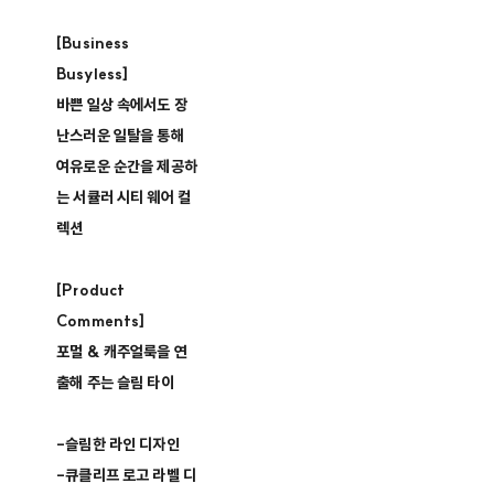
[Business
Busyless]
바쁜 일상 속에서도 장
난스러운 일탈을 통해
여유로운 순간을 제공하
는 서큘러 시티 웨어 컬
렉션
[Product
Comments]
포멀 & 캐주얼룩을 연
출해 주는 슬림 타이
-슬림한 라인 디자인
-큐클리프 로고 라벨 디