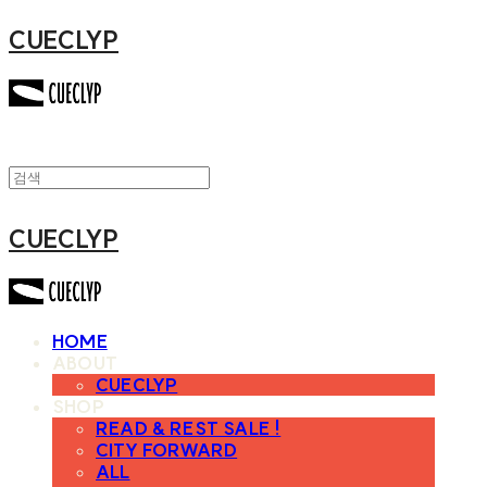
CUECLYP
CUECLYP
HOME
ABOUT
CUECLYP
SHOP
READ & REST SALE !
CITY FORWARD
ALL