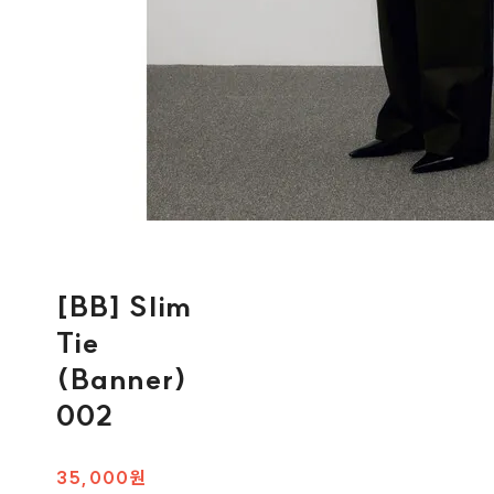
[BB] Slim
Tie
(Banner)
002
35,000원