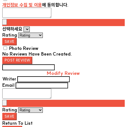
개인정보 수집 및 이용
에 동의합니다.
선택하세요
Rating
SAVE
Photo Review
No Reviews Have Been Created.
POST REVIEW
Modify Review
Writer
Email
Rating
SAVE
Return To List