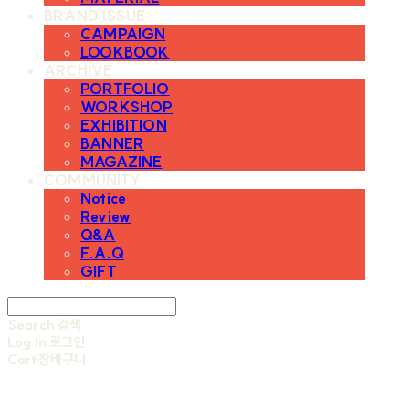
BRAND ISSUE
CAMPAIGN
LOOKBOOK
ARCHIVE
PORTFOLIO
WORKSHOP
EXHIBITION
BANNER
MAGAZINE
COMMUNITY
Notice
Review
Q&A
F.A.Q
GIFT
Search
검색
Log In
로그인
Cart
장바구니