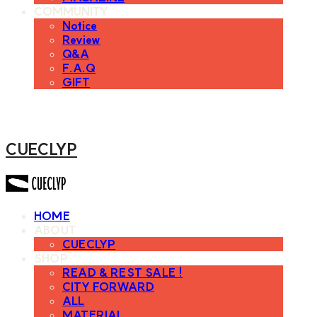
COMMUNITY
Notice
Review
Q&A
F.A.Q
GIFT
CUECLYP
HOME
ABOUT
CUECLYP
SHOP
READ & REST SALE !
CITY FORWARD
ALL
MATERIAL