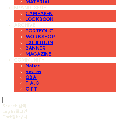
MATERIAL
BRAND ISSUE
CAMPAIGN
LOOKBOOK
ARCHIVE
PORTFOLIO
WORKSHOP
EXHIBITION
BANNER
MAGAZINE
COMMUNITY
Notice
Review
Q&A
F.A.Q
GIFT
Search
검색
Log In
로그인
Cart
장바구니