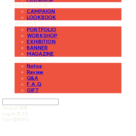
BRAND ISSUE
CAMPAIGN
LOOKBOOK
ARCHIVE
PORTFOLIO
WORKSHOP
EXHIBITION
BANNER
MAGAZINE
COMMUNITY
Notice
Review
Q&A
F.A.Q
GIFT
Search
검색
Log In
로그인
Cart
장바구니