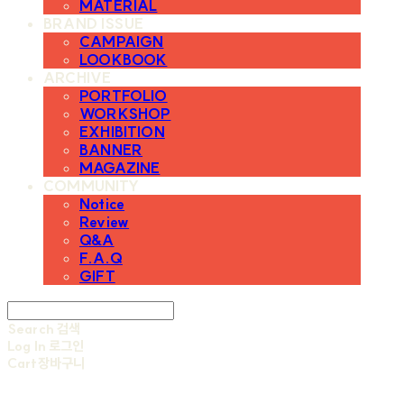
MATERIAL
BRAND ISSUE
CAMPAIGN
LOOKBOOK
ARCHIVE
PORTFOLIO
WORKSHOP
EXHIBITION
BANNER
MAGAZINE
COMMUNITY
Notice
Review
Q&A
F.A.Q
GIFT
Search
검색
Log In
로그인
Cart
장바구니