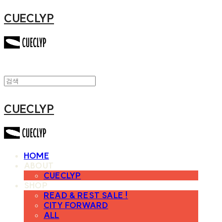
CUECLYP
CUECLYP
HOME
ABOUT
CUECLYP
SHOP
READ & REST SALE !
CITY FORWARD
ALL