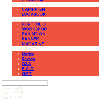
BRAND ISSUE
CAMPAIGN
LOOKBOOK
ARCHIVE
PORTFOLIO
WORKSHOP
EXHIBITION
BANNER
MAGAZINE
COMMUNITY
Notice
Review
Q&A
F.A.Q
GIFT
Search
검색
Log In
로그인
Cart
장바구니