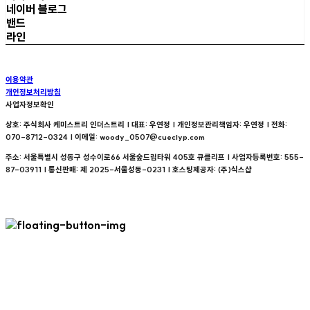
네이버 블로그
밴드
라인
이용약관
개인정보처리방침
사업자정보확인
상호: 주식회사 케미스트리 인더스트리 | 대표: 우연정 | 개인정보관리책임자: 우연정 | 전화:
070-8712-0324 | 이메일: woody_0507@cueclyp.com
주소: 서울특별시 성동구 성수이로66 서울숲드림타워 405호 큐클리프 | 사업자등록번호:
555-
87-03911
| 통신판매:
제 2025-서울성동-0231
| 호스팅제공자: (주)식스샵