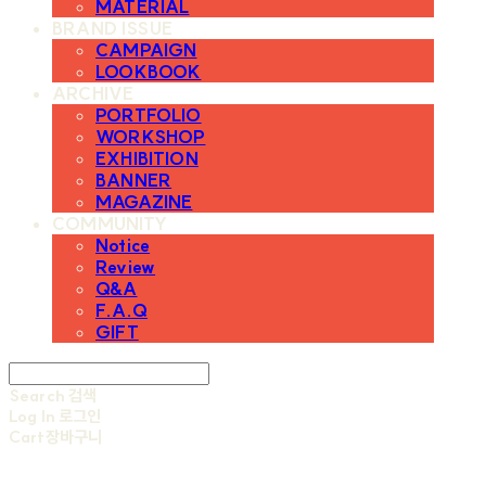
MATERIAL
BRAND ISSUE
CAMPAIGN
LOOKBOOK
ARCHIVE
PORTFOLIO
WORKSHOP
EXHIBITION
BANNER
MAGAZINE
COMMUNITY
Notice
Review
Q&A
F.A.Q
GIFT
Search
검색
Log In
로그인
Cart
장바구니