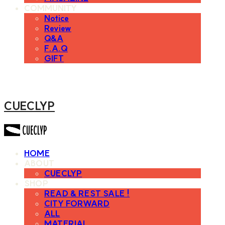
COMMUNITY
Notice
Review
Q&A
F.A.Q
GIFT
CUECLYP
HOME
ABOUT
CUECLYP
SHOP
READ & REST SALE !
CITY FORWARD
ALL
MATERIAL