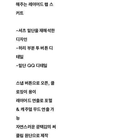
해주는 레이어드 랩 스
커트
-셔츠 밑단을 재해석한
디자인
-허리 부분 투 버튼 디
테일
-밑단 QQ 디테일
스냅 버튼으로 오픈, 클
로징이 용이
레이어드 연출로 포멀
& 캐주얼 무드 연출 가
능
자연스러운 광택감의 써
클립 원단으로 제작