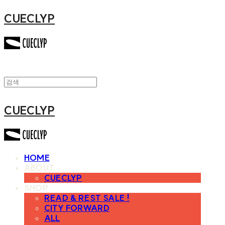
CUECLYP
CUECLYP
HOME
ABOUT
CUECLYP
SHOP
READ & REST SALE !
CITY FORWARD
ALL