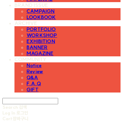
BRAND ISSUE
CAMPAIGN
LOOKBOOK
ARCHIVE
PORTFOLIO
WORKSHOP
EXHIBITION
BANNER
MAGAZINE
COMMUNITY
Notice
Review
Q&A
F.A.Q
GIFT
Search
검색
Log In
로그인
Cart
장바구니