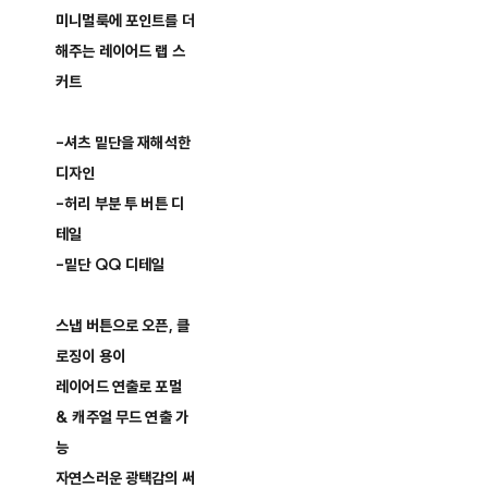
미니멀룩에 포인트를 더
해주는 레이어드 랩 스
커트
-셔츠 밑단을 재해석한
디자인
-허리 부분 투 버튼 디
테일
-밑단 QQ 디테일
스냅 버튼으로 오픈, 클
로징이 용이
레이어드 연출로 포멀
& 캐주얼 무드 연출 가
능
자연스러운 광택감의 써