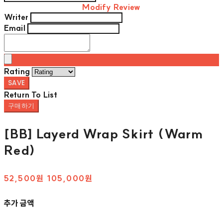
Modify Review
Writer
Email
Rating
SAVE
Return To List
구매하기
[BB] Layerd Wrap Skirt (Warm
Red)
52,500원
105,000원
추가 금액