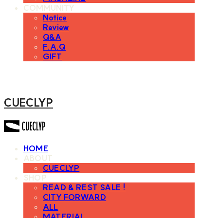
COMMUNITY
Notice
Review
Q&A
F.A.Q
GIFT
CUECLYP
HOME
ABOUT
CUECLYP
SHOP
READ & REST SALE !
CITY FORWARD
ALL
MATERIAL