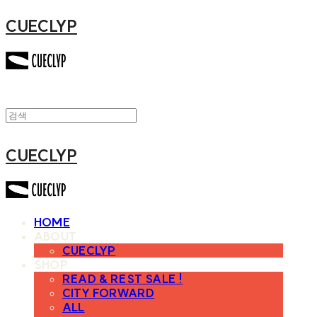
CUECLYP
CUECLYP
HOME
ABOUT
CUECLYP
SHOP
READ & REST SALE !
CITY FORWARD
ALL