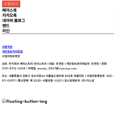
신청하기
페이스북
카카오톡
네이버 블로그
밴드
라인
이용약관
개인정보처리방침
사업자정보확인
상호: 주식회사 케미스트리 인더스트리 | 대표: 우연정 | 개인정보관리책임자: 우연정 | 전화:
070-8712-0324 | 이메일: woody_0507@cueclyp.com
주소: 서울특별시 성동구 성수이로66 서울숲드림타워 405호 큐클리프 | 사업자등록번호:
555-
87-03911
| 통신판매:
제 2025-서울성동-0231
| 호스팅제공자: (주)식스샵