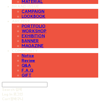
MATERIAL
BRAND ISSUE
CAMPAIGN
LOOKBOOK
ARCHIVE
PORTFOLIO
WORKSHOP
EXHIBITION
BANNER
MAGAZINE
COMMUNITY
Notice
Review
Q&A
F.A.Q
GIFT
Search
검색
Log In
로그인
Cart
장바구니