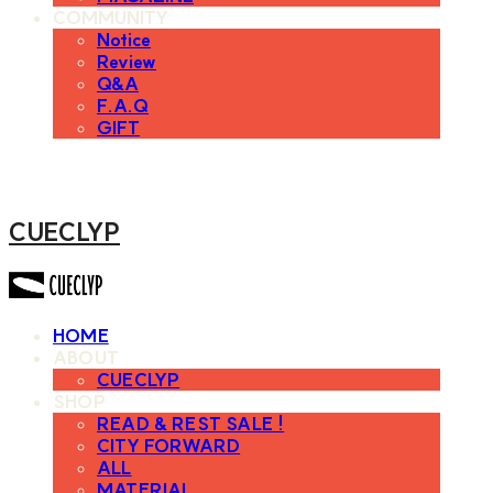
COMMUNITY
Notice
Review
Q&A
F.A.Q
GIFT
CUECLYP
HOME
ABOUT
CUECLYP
SHOP
READ & REST SALE !
CITY FORWARD
ALL
MATERIAL