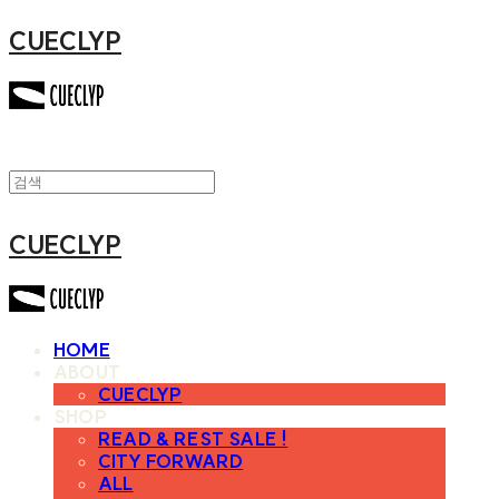
CUECLYP
CUECLYP
HOME
ABOUT
CUECLYP
SHOP
READ & REST SALE !
CITY FORWARD
ALL