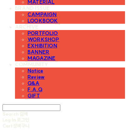
MATERIAL
BRAND ISSUE
CAMPAIGN
LOOKBOOK
ARCHIVE
PORTFOLIO
WORKSHOP
EXHIBITION
BANNER
MAGAZINE
COMMUNITY
Notice
Review
Q&A
F.A.Q
GIFT
Search
검색
Log In
로그인
Cart
장바구니