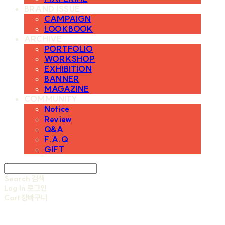
BRAND ISSUE
CAMPAIGN
LOOKBOOK
ARCHIVE
PORTFOLIO
WORKSHOP
EXHIBITION
BANNER
MAGAZINE
COMMUNITY
Notice
Review
Q&A
F.A.Q
GIFT
Search
검색
Log In
로그인
Cart
장바구니