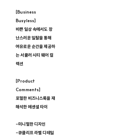
[Business
Busyless]
바쁜 일상 속에서도 장
난스러운 일탈을 통해
여유로운 순간을 제공하
는 서큘러 시티 웨어 컬
렉션
[Product
Comments]
포멀한 비즈니스룩을 재
해석한 에센셜 타이
-미니멀한 디자인
-큐클리프 라벨 디테일