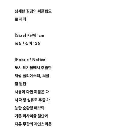
섬세한 질감의 써클립으
로 제작
[Size] *단위: cm
폭 5 / 길이 136
[Fabric / Notice]
도시 폐기물에서 추출한
재생 폴리에스터, 써클
립 원단
사용이 다한 제품은 다
시 재생 섬유로 추출 가
능한 순환형 패브릭
기존 리사이클 원단과
다른 무광의 자연스러운