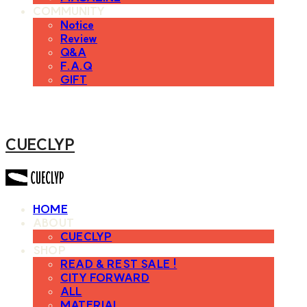
COMMUNITY
Notice
Review
Q&A
F.A.Q
GIFT
CUECLYP
HOME
ABOUT
CUECLYP
SHOP
READ & REST SALE !
CITY FORWARD
ALL
MATERIAL