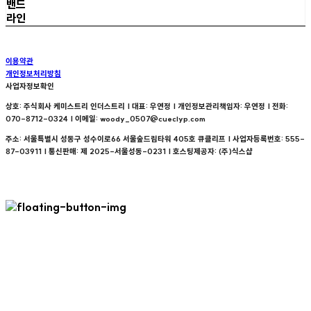
밴드
라인
이용약관
개인정보처리방침
사업자정보확인
상호: 주식회사 케미스트리 인더스트리 | 대표: 우연정 | 개인정보관리책임자: 우연정 | 전화:
070-8712-0324 | 이메일: woody_0507@cueclyp.com
주소: 서울특별시 성동구 성수이로66 서울숲드림타워 405호 큐클리프 | 사업자등록번호:
555-
87-03911
| 통신판매:
제 2025-서울성동-0231
| 호스팅제공자: (주)식스샵