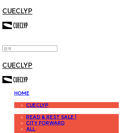
CUECLYP
CUECLYP
HOME
ABOUT
CUECLYP
SHOP
READ & REST SALE !
CITY FORWARD
ALL