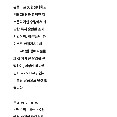
큐클리프 X 한성대학교
PIECE팀과 함께한 캡
스톤디자인 수업에서 개
발한 특허 출원한 소재
기법이며, 히든워커 [카
이스트 환경자치단체
G-inK팀] 참여자분들
과 같이 재단 작업을 진
행하여, 세상에 하나뿐
인 One&Only 업사
이클링 상품으로 탄생했
습니다.
Material Info.
- 현수막 : [G-inK팀]