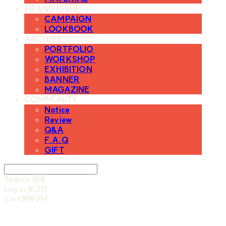
BRAND ISSUE
CAMPAIGN
LOOKBOOK
ARCHIVE
PORTFOLIO
WORKSHOP
EXHIBITION
BANNER
MAGAZINE
COMMUNITY
Notice
Review
Q&A
F.A.Q
GIFT
Search
검색
Log In
로그인
Cart
장바구니