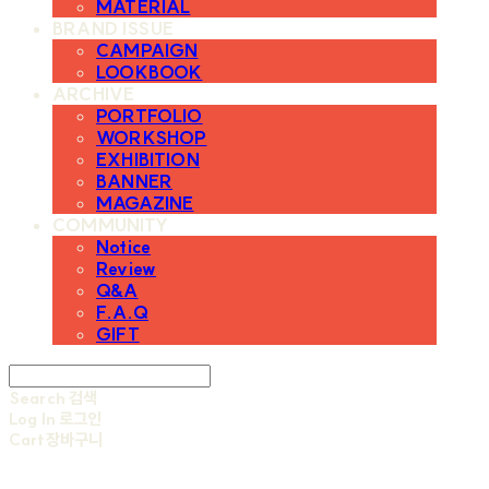
MATERIAL
BRAND ISSUE
CAMPAIGN
LOOKBOOK
ARCHIVE
PORTFOLIO
WORKSHOP
EXHIBITION
BANNER
MAGAZINE
COMMUNITY
Notice
Review
Q&A
F.A.Q
GIFT
Search
검색
Log In
로그인
Cart
장바구니