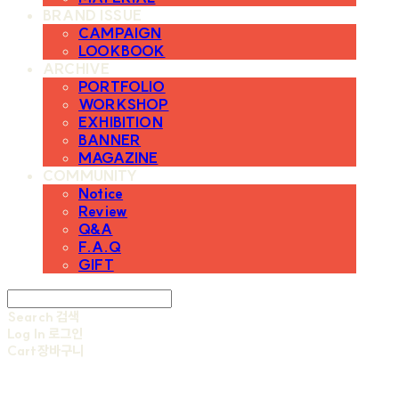
BRAND ISSUE
CAMPAIGN
LOOKBOOK
ARCHIVE
PORTFOLIO
WORKSHOP
EXHIBITION
BANNER
MAGAZINE
COMMUNITY
Notice
Review
Q&A
F.A.Q
GIFT
Search
검색
Log In
로그인
Cart
장바구니