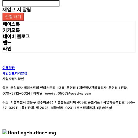
재입고 시 알림
신청하기
페이스북
카카오톡
네이버 블로그
밴드
라인
이용약관
개인정보처리방침
사업자정보확인
상호: 주식회사 케미스트리 인더스트리 | 대표: 우연정 | 개인정보관리책임자: 우연정 | 전화:
070-8712-0324 | 이메일: woody_0507@cueclyp.com
주소: 서울특별시 성동구 성수이로66 서울숲드림타워 405호 큐클리프 | 사업자등록번호:
555-
87-03911
| 통신판매:
제 2025-서울성동-0231
| 호스팅제공자: (주)식스샵