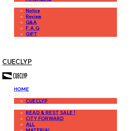
COMMUNITY
Notice
Review
Q&A
F.A.Q
GIFT
CUECLYP
HOME
ABOUT
CUECLYP
SHOP
READ & REST SALE !
CITY FORWARD
ALL
MATERIAL