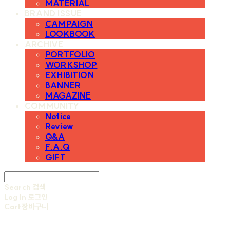
MATERIAL
BRAND ISSUE
CAMPAIGN
LOOKBOOK
ARCHIVE
PORTFOLIO
WORKSHOP
EXHIBITION
BANNER
MAGAZINE
COMMUNITY
Notice
Review
Q&A
F.A.Q
GIFT
Search
검색
Log In
로그인
Cart
장바구니