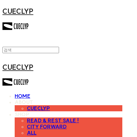
CUECLYP
CUECLYP
HOME
ABOUT
CUECLYP
SHOP
READ & REST SALE !
CITY FORWARD
ALL