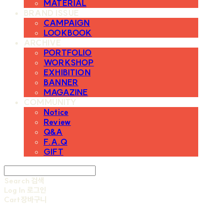
MATERIAL
BRAND ISSUE
CAMPAIGN
LOOKBOOK
ARCHIVE
PORTFOLIO
WORKSHOP
EXHIBITION
BANNER
MAGAZINE
COMMUNITY
Notice
Review
Q&A
F.A.Q
GIFT
Search
검색
Log In
로그인
Cart
장바구니