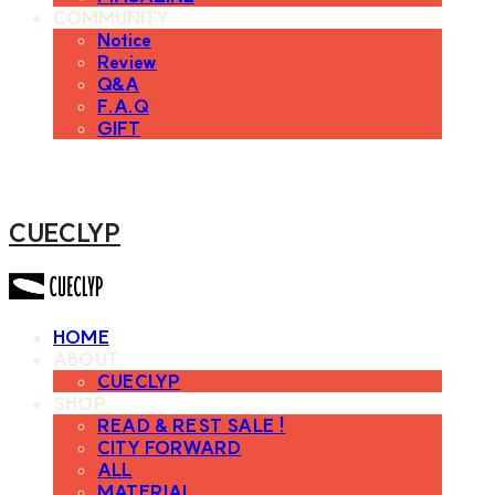
COMMUNITY
Notice
Review
Q&A
F.A.Q
GIFT
CUECLYP
HOME
ABOUT
CUECLYP
SHOP
READ & REST SALE !
CITY FORWARD
ALL
MATERIAL