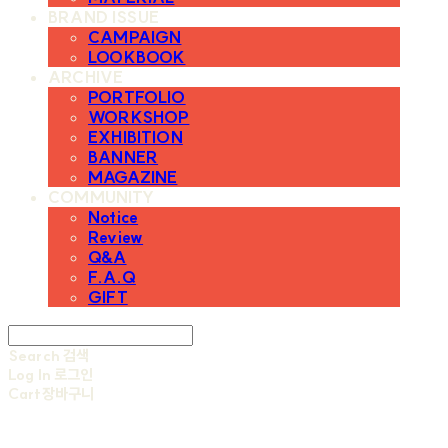
BRAND ISSUE
CAMPAIGN
LOOKBOOK
ARCHIVE
PORTFOLIO
WORKSHOP
EXHIBITION
BANNER
MAGAZINE
COMMUNITY
Notice
Review
Q&A
F.A.Q
GIFT
Search
검색
Log In
로그인
Cart
장바구니