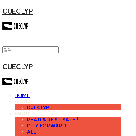
CUECLYP
CUECLYP
HOME
ABOUT
CUECLYP
SHOP
READ & REST SALE !
CITY FORWARD
ALL