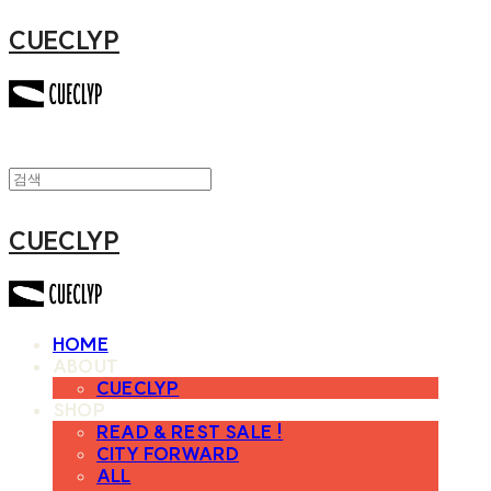
CUECLYP
CUECLYP
HOME
ABOUT
CUECLYP
SHOP
READ & REST SALE !
CITY FORWARD
ALL