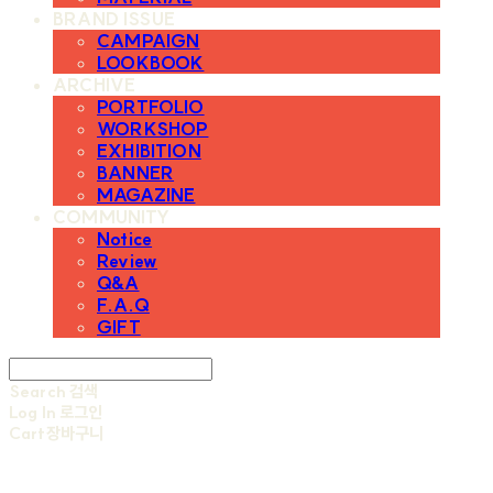
BRAND ISSUE
CAMPAIGN
LOOKBOOK
ARCHIVE
PORTFOLIO
WORKSHOP
EXHIBITION
BANNER
MAGAZINE
COMMUNITY
Notice
Review
Q&A
F.A.Q
GIFT
Search
검색
Log In
로그인
Cart
장바구니