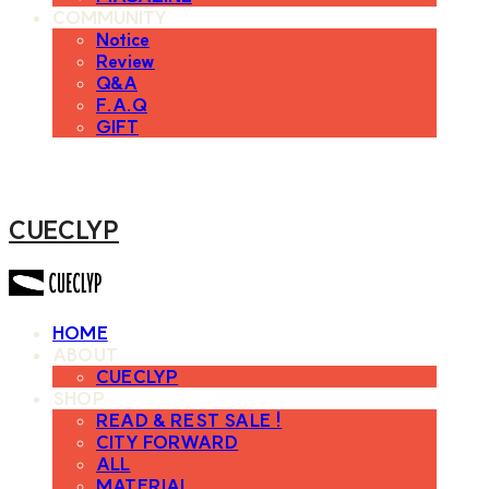
COMMUNITY
Notice
Review
Q&A
F.A.Q
GIFT
CUECLYP
HOME
ABOUT
CUECLYP
SHOP
READ & REST SALE !
CITY FORWARD
ALL
MATERIAL