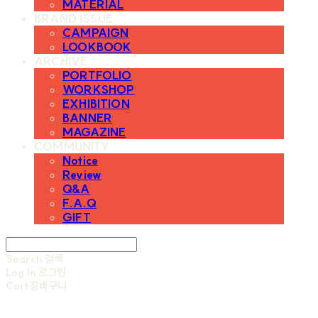
MATERIAL
BRAND ISSUE
CAMPAIGN
LOOKBOOK
ARCHIVE
PORTFOLIO
WORKSHOP
EXHIBITION
BANNER
MAGAZINE
COMMUNITY
Notice
Review
Q&A
F.A.Q
GIFT
Search
검색
Log In
로그인
Cart
장바구니