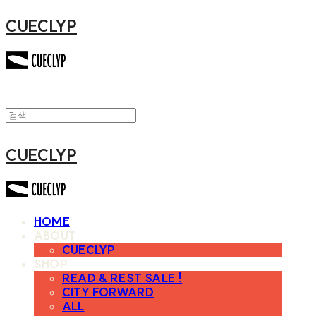
CUECLYP
CUECLYP
HOME
ABOUT
CUECLYP
SHOP
READ & REST SALE !
CITY FORWARD
ALL