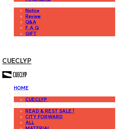
COMMUNITY
Notice
Review
Q&A
F.A.Q
GIFT
CUECLYP
HOME
ABOUT
CUECLYP
SHOP
READ & REST SALE !
CITY FORWARD
ALL
MATERIAL