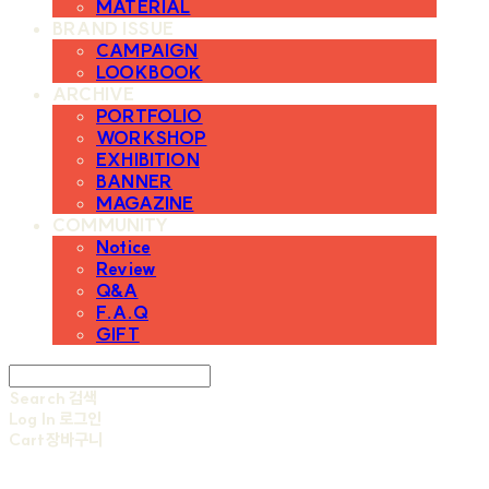
MATERIAL
BRAND ISSUE
CAMPAIGN
LOOKBOOK
ARCHIVE
PORTFOLIO
WORKSHOP
EXHIBITION
BANNER
MAGAZINE
COMMUNITY
Notice
Review
Q&A
F.A.Q
GIFT
Search
검색
Log In
로그인
Cart
장바구니