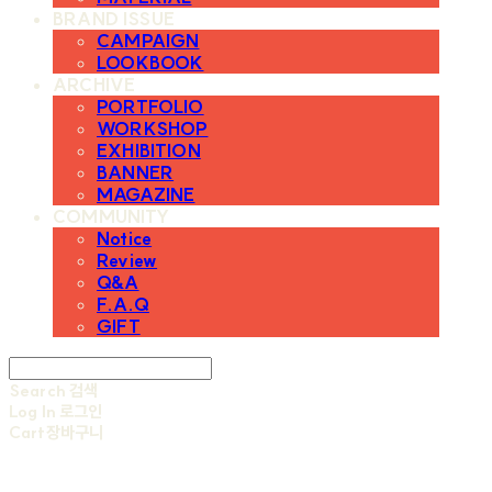
BRAND ISSUE
CAMPAIGN
LOOKBOOK
ARCHIVE
PORTFOLIO
WORKSHOP
EXHIBITION
BANNER
MAGAZINE
COMMUNITY
Notice
Review
Q&A
F.A.Q
GIFT
Search
검색
Log In
로그인
Cart
장바구니