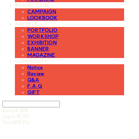
BRAND ISSUE
CAMPAIGN
LOOKBOOK
ARCHIVE
PORTFOLIO
WORKSHOP
EXHIBITION
BANNER
MAGAZINE
COMMUNITY
Notice
Review
Q&A
F.A.Q
GIFT
Search
검색
Log In
로그인
Cart
장바구니