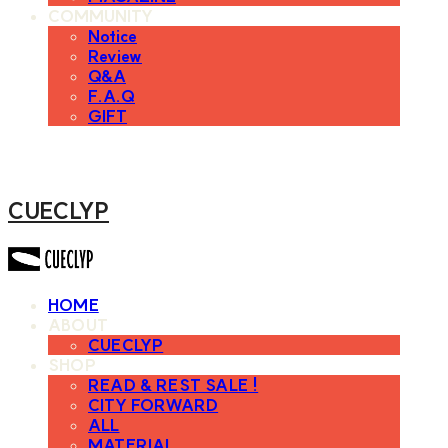
COMMUNITY
Notice
Review
Q&A
F.A.Q
GIFT
CUECLYP
HOME
ABOUT
CUECLYP
SHOP
READ & REST SALE !
CITY FORWARD
ALL
MATERIAL