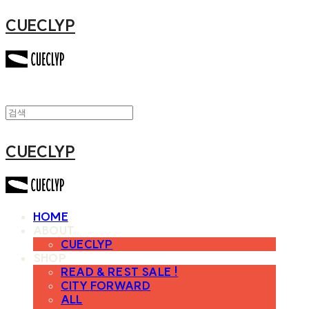
CUECLYP
CUECLYP
HOME
ABOUT
CUECLYP
SHOP
READ & REST SALE !
CITY FORWARD
ALL