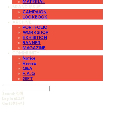
MATERIAL
BRAND ISSUE
CAMPAIGN
LOOKBOOK
ARCHIVE
PORTFOLIO
WORKSHOP
EXHIBITION
BANNER
MAGAZINE
COMMUNITY
Notice
Review
Q&A
F.A.Q
GIFT
Search
검색
Log In
로그인
Cart
장바구니