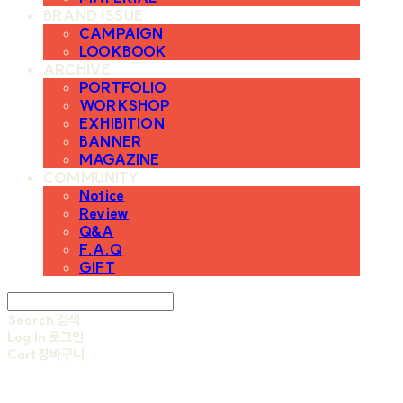
BRAND ISSUE
CAMPAIGN
LOOKBOOK
ARCHIVE
PORTFOLIO
WORKSHOP
EXHIBITION
BANNER
MAGAZINE
COMMUNITY
Notice
Review
Q&A
F.A.Q
GIFT
Search
검색
Log In
로그인
Cart
장바구니