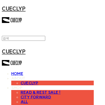
CUECLYP
CUECLYP
HOME
ABOUT
CUECLYP
SHOP
READ & REST SALE !
CITY FORWARD
ALL