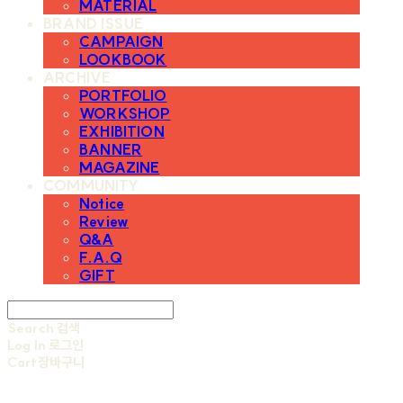
MATERIAL
BRAND ISSUE
CAMPAIGN
LOOKBOOK
ARCHIVE
PORTFOLIO
WORKSHOP
EXHIBITION
BANNER
MAGAZINE
COMMUNITY
Notice
Review
Q&A
F.A.Q
GIFT
Search
검색
Log In
로그인
Cart
장바구니