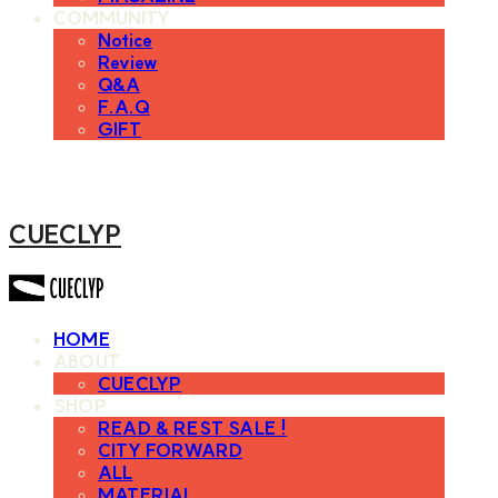
COMMUNITY
Notice
Review
Q&A
F.A.Q
GIFT
CUECLYP
HOME
ABOUT
CUECLYP
SHOP
READ & REST SALE !
CITY FORWARD
ALL
MATERIAL