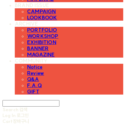
BRAND ISSUE
CAMPAIGN
LOOKBOOK
ARCHIVE
PORTFOLIO
WORKSHOP
EXHIBITION
BANNER
MAGAZINE
COMMUNITY
Notice
Review
Q&A
F.A.Q
GIFT
Search
검색
Log In
로그인
Cart
장바구니