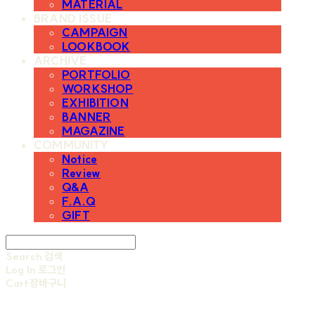
MATERIAL
BRAND ISSUE
CAMPAIGN
LOOKBOOK
ARCHIVE
PORTFOLIO
WORKSHOP
EXHIBITION
BANNER
MAGAZINE
COMMUNITY
Notice
Review
Q&A
F.A.Q
GIFT
Search
검색
Log In
로그인
Cart
장바구니