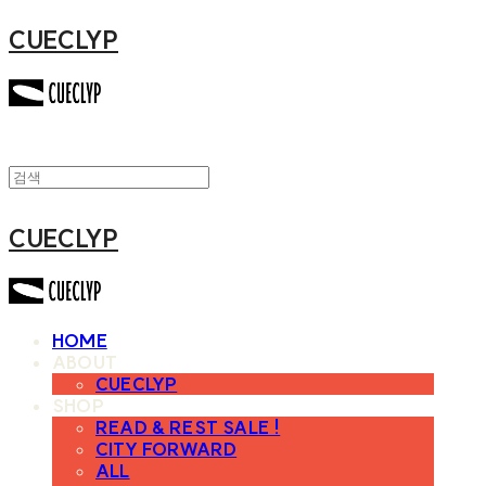
CUECLYP
CUECLYP
HOME
ABOUT
CUECLYP
SHOP
READ & REST SALE !
CITY FORWARD
ALL