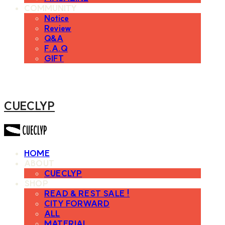
COMMUNITY
Notice
Review
Q&A
F.A.Q
GIFT
CUECLYP
HOME
ABOUT
CUECLYP
SHOP
READ & REST SALE !
CITY FORWARD
ALL
MATERIAL