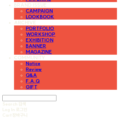
BRAND ISSUE
CAMPAIGN
LOOKBOOK
ARCHIVE
PORTFOLIO
WORKSHOP
EXHIBITION
BANNER
MAGAZINE
COMMUNITY
Notice
Review
Q&A
F.A.Q
GIFT
Search
검색
Log In
로그인
Cart
장바구니