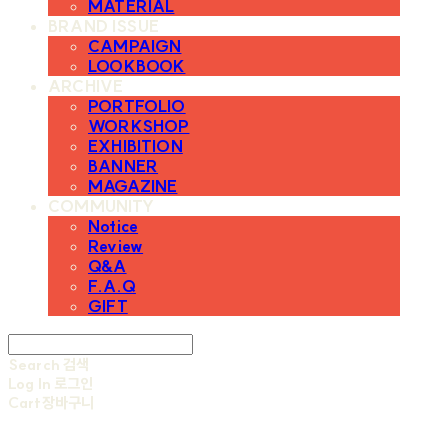
MATERIAL
BRAND ISSUE
CAMPAIGN
LOOKBOOK
ARCHIVE
PORTFOLIO
WORKSHOP
EXHIBITION
BANNER
MAGAZINE
COMMUNITY
Notice
Review
Q&A
F.A.Q
GIFT
Search
검색
Log In
로그인
Cart
장바구니