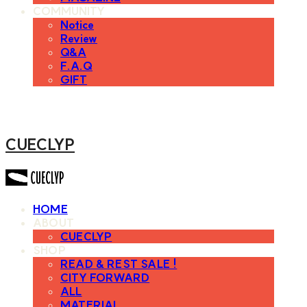
COMMUNITY
Notice
Review
Q&A
F.A.Q
GIFT
CUECLYP
HOME
ABOUT
CUECLYP
SHOP
READ & REST SALE !
CITY FORWARD
ALL
MATERIAL