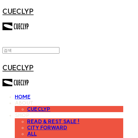
CUECLYP
CUECLYP
HOME
ABOUT
CUECLYP
SHOP
READ & REST SALE !
CITY FORWARD
ALL