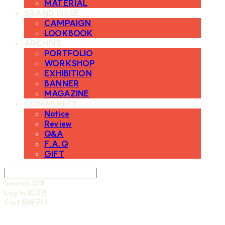
MATERIAL
BRAND ISSUE
CAMPAIGN
LOOKBOOK
ARCHIVE
PORTFOLIO
WORKSHOP
EXHIBITION
BANNER
MAGAZINE
COMMUNITY
Notice
Review
Q&A
F.A.Q
GIFT
Search
검색
Log In
로그인
Cart
장바구니