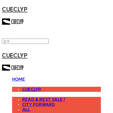
CUECLYP
CUECLYP
HOME
ABOUT
CUECLYP
SHOP
READ & REST SALE !
CITY FORWARD
ALL