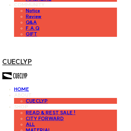
COMMUNITY
Notice
Review
Q&A
F.A.Q
GIFT
CUECLYP
HOME
ABOUT
CUECLYP
SHOP
READ & REST SALE !
CITY FORWARD
ALL
MATERIAL