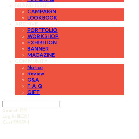
BRAND ISSUE
CAMPAIGN
LOOKBOOK
ARCHIVE
PORTFOLIO
WORKSHOP
EXHIBITION
BANNER
MAGAZINE
COMMUNITY
Notice
Review
Q&A
F.A.Q
GIFT
Search
검색
Log In
로그인
Cart
장바구니