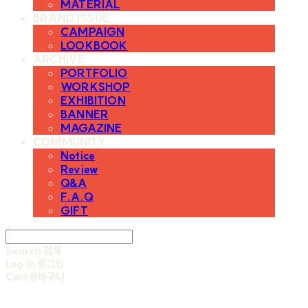
MATERIAL
BRAND ISSUE
CAMPAIGN
LOOKBOOK
ARCHIVE
PORTFOLIO
WORKSHOP
EXHIBITION
BANNER
MAGAZINE
COMMUNITY
Notice
Review
Q&A
F.A.Q
GIFT
Search
검색
Log In
로그인
Cart
장바구니