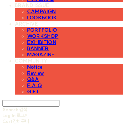
BRAND ISSUE
CAMPAIGN
LOOKBOOK
ARCHIVE
PORTFOLIO
WORKSHOP
EXHIBITION
BANNER
MAGAZINE
COMMUNITY
Notice
Review
Q&A
F.A.Q
GIFT
Search
검색
Log In
로그인
Cart
장바구니