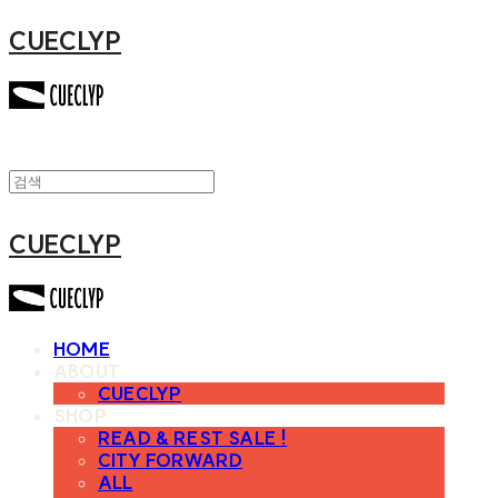
CUECLYP
CUECLYP
HOME
ABOUT
CUECLYP
SHOP
READ & REST SALE !
CITY FORWARD
ALL