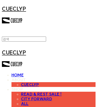
CUECLYP
CUECLYP
HOME
ABOUT
CUECLYP
SHOP
READ & REST SALE !
CITY FORWARD
ALL