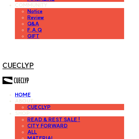
COMMUNITY
Notice
Review
Q&A
F.A.Q
GIFT
CUECLYP
HOME
ABOUT
CUECLYP
SHOP
READ & REST SALE !
CITY FORWARD
ALL
MATERIAL