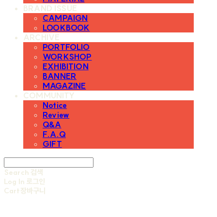
BRAND ISSUE
CAMPAIGN
LOOKBOOK
ARCHIVE
PORTFOLIO
WORKSHOP
EXHIBITION
BANNER
MAGAZINE
COMMUNITY
Notice
Review
Q&A
F.A.Q
GIFT
Search
검색
Log In
로그인
Cart
장바구니