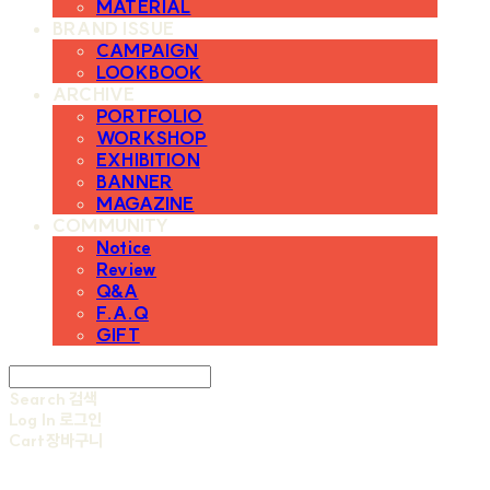
MATERIAL
BRAND ISSUE
CAMPAIGN
LOOKBOOK
ARCHIVE
PORTFOLIO
WORKSHOP
EXHIBITION
BANNER
MAGAZINE
COMMUNITY
Notice
Review
Q&A
F.A.Q
GIFT
Search
검색
Log In
로그인
Cart
장바구니