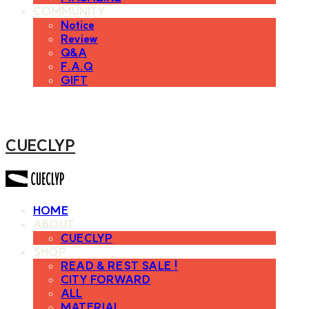
COMMUNITY
Notice
Review
Q&A
F.A.Q
GIFT
CUECLYP
HOME
ABOUT
CUECLYP
SHOP
READ & REST SALE !
CITY FORWARD
ALL
MATERIAL