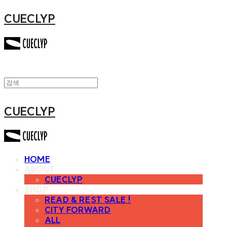
CUECLYP
CUECLYP
HOME
ABOUT
CUECLYP
SHOP
READ & REST SALE !
CITY FORWARD
ALL