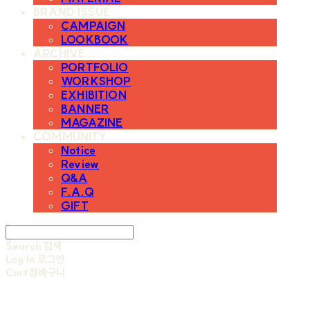
BRAND ISSUE
CAMPAIGN
LOOKBOOK
ARCHIVE
PORTFOLIO
WORKSHOP
EXHIBITION
BANNER
MAGAZINE
COMMUNITY
Notice
Review
Q&A
F.A.Q
GIFT
Search
검색
Log In
로그인
Cart
장바구니