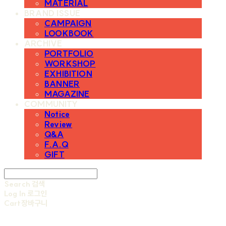
MATERIAL
BRAND ISSUE
CAMPAIGN
LOOKBOOK
ARCHIVE
PORTFOLIO
WORKSHOP
EXHIBITION
BANNER
MAGAZINE
COMMUNITY
Notice
Review
Q&A
F.A.Q
GIFT
Search
검색
Log In
로그인
Cart
장바구니