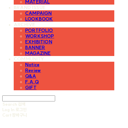
MATERIAL
BRAND ISSUE
CAMPAIGN
LOOKBOOK
ARCHIVE
PORTFOLIO
WORKSHOP
EXHIBITION
BANNER
MAGAZINE
COMMUNITY
Notice
Review
Q&A
F.A.Q
GIFT
Search
검색
Log In
로그인
Cart
장바구니