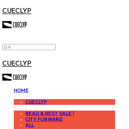
CUECLYP
CUECLYP
HOME
ABOUT
CUECLYP
SHOP
READ & REST SALE !
CITY FORWARD
ALL