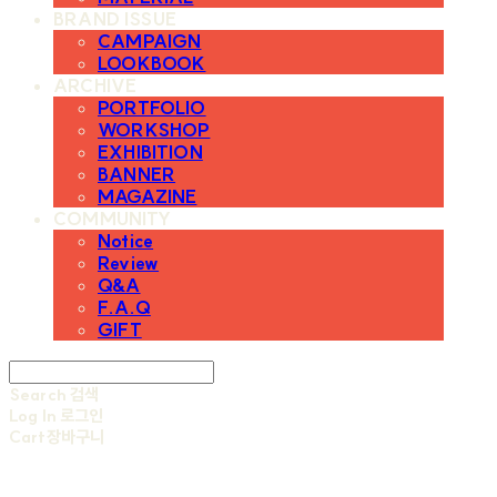
BRAND ISSUE
CAMPAIGN
LOOKBOOK
ARCHIVE
PORTFOLIO
WORKSHOP
EXHIBITION
BANNER
MAGAZINE
COMMUNITY
Notice
Review
Q&A
F.A.Q
GIFT
Search
검색
Log In
로그인
Cart
장바구니