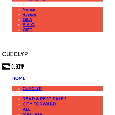
COMMUNITY
Notice
Review
Q&A
F.A.Q
GIFT
CUECLYP
HOME
ABOUT
CUECLYP
SHOP
READ & REST SALE !
CITY FORWARD
ALL
MATERIAL