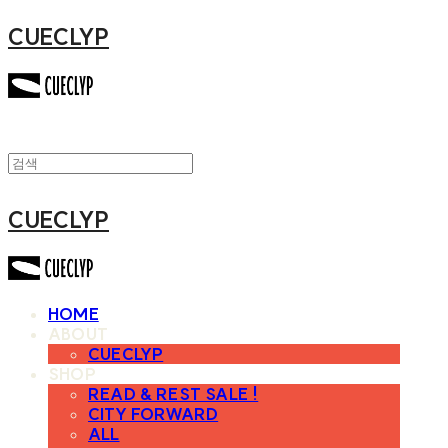
CUECLYP
CUECLYP
HOME
ABOUT
CUECLYP
SHOP
READ & REST SALE !
CITY FORWARD
ALL