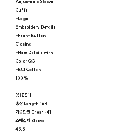
Adjustable Sleeve
Cuffs ​
-Logo
Embroidery Details​
-Front Button
Closing​
-Hem Details with
Color QQ​
-BCI Cotton
100%
[SIZE 1] ​
총장 Length : 64​
가슴단면 Chest : 41
소매길이 Sleeve :
43.5