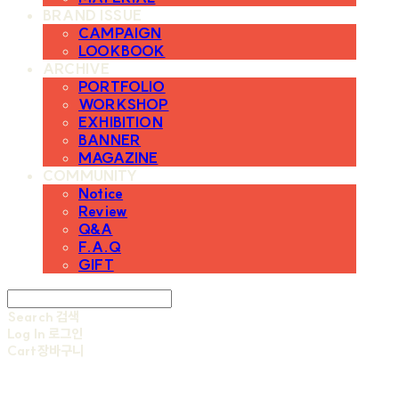
BRAND ISSUE
CAMPAIGN
LOOKBOOK
ARCHIVE
PORTFOLIO
WORKSHOP
EXHIBITION
BANNER
MAGAZINE
COMMUNITY
Notice
Review
Q&A
F.A.Q
GIFT
Search
검색
Log In
로그인
Cart
장바구니