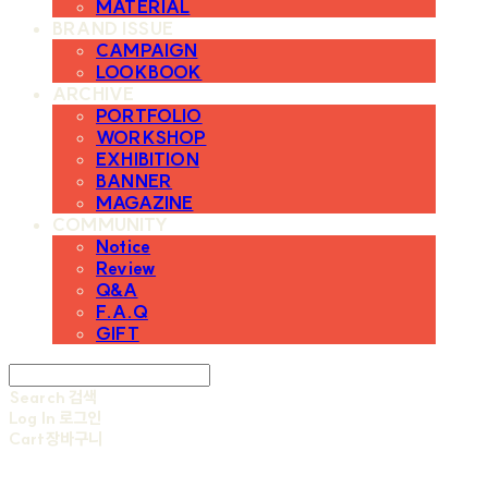
MATERIAL
BRAND ISSUE
CAMPAIGN
LOOKBOOK
ARCHIVE
PORTFOLIO
WORKSHOP
EXHIBITION
BANNER
MAGAZINE
COMMUNITY
Notice
Review
Q&A
F.A.Q
GIFT
Search
검색
Log In
로그인
Cart
장바구니