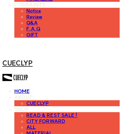
COMMUNITY
Notice
Review
Q&A
F.A.Q
GIFT
CUECLYP
HOME
ABOUT
CUECLYP
SHOP
READ & REST SALE !
CITY FORWARD
ALL
MATERIAL