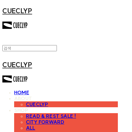
CUECLYP
CUECLYP
HOME
ABOUT
CUECLYP
SHOP
READ & REST SALE !
CITY FORWARD
ALL