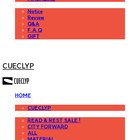
COMMUNITY
Notice
Review
Q&A
F.A.Q
GIFT
CUECLYP
HOME
ABOUT
CUECLYP
SHOP
READ & REST SALE !
CITY FORWARD
ALL
MATERIAL