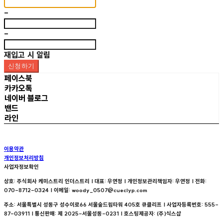
-
-
재입고 시 알림
신청하기
페이스북
카카오톡
네이버 블로그
밴드
라인
이용약관
개인정보처리방침
사업자정보확인
상호: 주식회사 케미스트리 인더스트리 | 대표: 우연정 | 개인정보관리책임자: 우연정 | 전화:
070-8712-0324 | 이메일: woody_0507@cueclyp.com
주소: 서울특별시 성동구 성수이로66 서울숲드림타워 405호 큐클리프 | 사업자등록번호:
555-
87-03911
| 통신판매:
제 2025-서울성동-0231
| 호스팅제공자: (주)식스샵