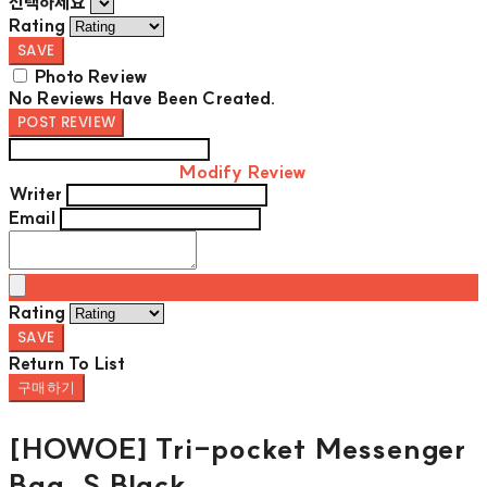
선택하세요
Rating
SAVE
Photo Review
No Reviews Have Been Created.
POST REVIEW
Modify Review
Writer
Email
Rating
SAVE
Return To List
구매하기
[HOWOE] Tri-pocket Messenger
Bag_S Black