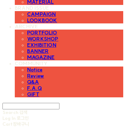
MATERIAL
BRAND ISSUE
CAMPAIGN
LOOKBOOK
ARCHIVE
PORTFOLIO
WORKSHOP
EXHIBITION
BANNER
MAGAZINE
COMMUNITY
Notice
Review
Q&A
F.A.Q
GIFT
Search
검색
Log In
로그인
Cart
장바구니