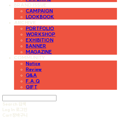
BRAND ISSUE
CAMPAIGN
LOOKBOOK
ARCHIVE
PORTFOLIO
WORKSHOP
EXHIBITION
BANNER
MAGAZINE
COMMUNITY
Notice
Review
Q&A
F.A.Q
GIFT
Search
검색
Log In
로그인
Cart
장바구니