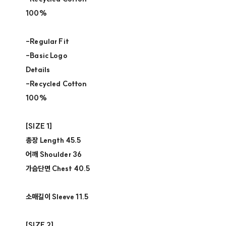
100% ​
-Regular Fit​
-Basic Logo
Details​
-Recycled Cotton
100%​
[SIZE 1]​
총장 Length 45.5​
어깨 Shoulder 36​
가슴단면 Chest 40.5
소매길이 Sleeve 11.5 ​
[SIZE 2]​