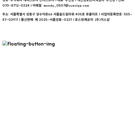
상호: 주식회사 케미스트리 인더스트리 | 대표: 우연정 | 개인정보관리책임자: 우연정 | 전화:
070-8712-0324 | 이메일: woody_0507@cueclyp.com
주소: 서울특별시 성동구 성수이로66 서울숲드림타워 405호 큐클리프 | 사업자등록번호:
555-
87-03911
| 통신판매:
제 2025-서울성동-0231
| 호스팅제공자: (주)식스샵