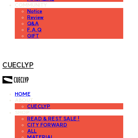
COMMUNITY
Notice
Review
Q&A
F.A.Q
GIFT
CUECLYP
HOME
ABOUT
CUECLYP
SHOP
READ & REST SALE !
CITY FORWARD
ALL
MATERIAL