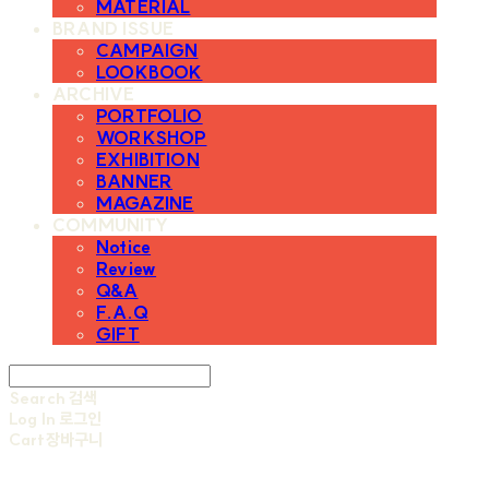
MATERIAL
BRAND ISSUE
CAMPAIGN
LOOKBOOK
ARCHIVE
PORTFOLIO
WORKSHOP
EXHIBITION
BANNER
MAGAZINE
COMMUNITY
Notice
Review
Q&A
F.A.Q
GIFT
Search
검색
Log In
로그인
Cart
장바구니