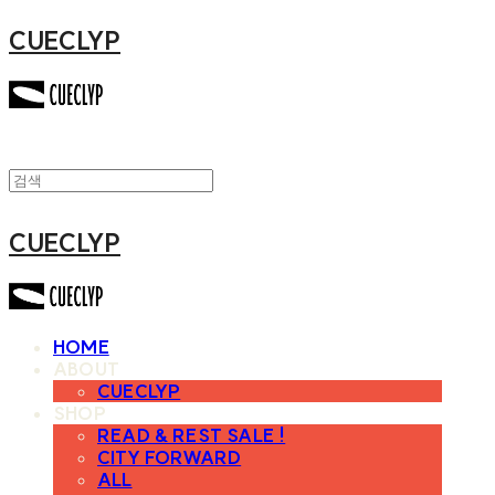
CUECLYP
CUECLYP
HOME
ABOUT
CUECLYP
SHOP
READ & REST SALE !
CITY FORWARD
ALL