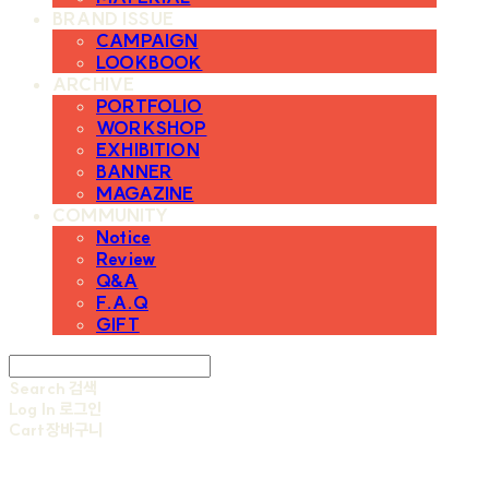
BRAND ISSUE
CAMPAIGN
LOOKBOOK
ARCHIVE
PORTFOLIO
WORKSHOP
EXHIBITION
BANNER
MAGAZINE
COMMUNITY
Notice
Review
Q&A
F.A.Q
GIFT
Search
검색
Log In
로그인
Cart
장바구니