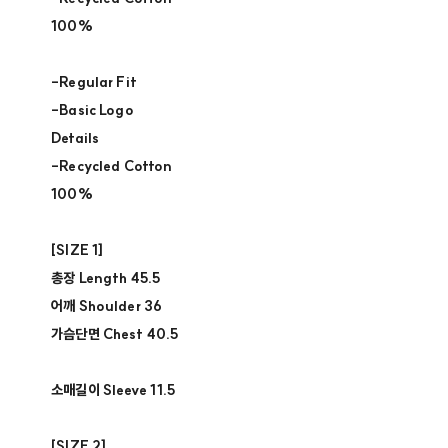
100% ​
-Regular Fit​
-Basic Logo
Details​
-Recycled Cotton
100%​
[SIZE 1]​
총장 Length 45.5​
어깨 Shoulder 36​
가슴단면 Chest 40.5
소매길이 Sleeve 11.5 ​
[SIZE 2]​