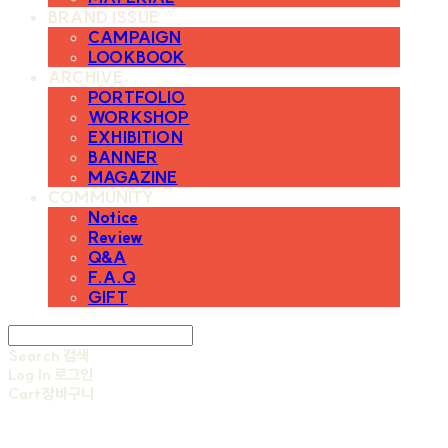
BRAND ISSUE
CAMPAIGN
LOOKBOOK
ARCHIVE
PORTFOLIO
WORKSHOP
EXHIBITION
BANNER
MAGAZINE
COMMUNITY
Notice
Review
Q&A
F.A.Q
GIFT
Search
검색
Log In
로그인
Cart
장바구니