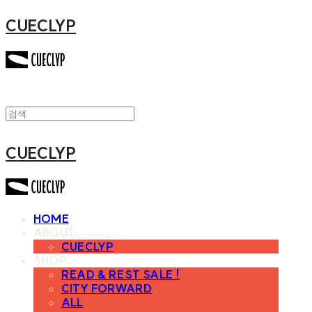
CUECLYP
CUECLYP
HOME
ABOUT
CUECLYP
SHOP
READ & REST SALE !
CITY FORWARD
ALL