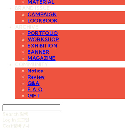
MATERIAL
BRAND ISSUE
CAMPAIGN
LOOKBOOK
ARCHIVE
PORTFOLIO
WORKSHOP
EXHIBITION
BANNER
MAGAZINE
COMMUNITY
Notice
Review
Q&A
F.A.Q
GIFT
Search
검색
Log In
로그인
Cart
장바구니