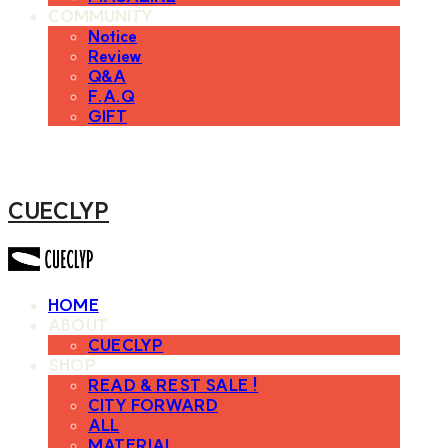
COMMUNITY
Notice
Review
Q&A
F.A.Q
GIFT
CUECLYP
HOME
ABOUT
CUECLYP
SHOP
READ & REST SALE !
CITY FORWARD
ALL
MATERIAL