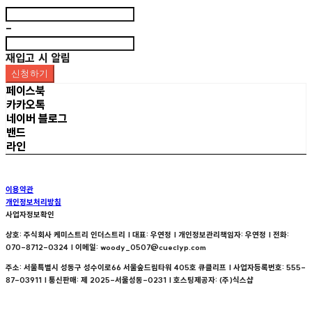
-
재입고 시 알림
신청하기
페이스북
카카오톡
네이버 블로그
밴드
라인
이용약관
개인정보처리방침
사업자정보확인
상호: 주식회사 케미스트리 인더스트리 | 대표: 우연정 | 개인정보관리책임자: 우연정 | 전화:
070-8712-0324 | 이메일: woody_0507@cueclyp.com
주소: 서울특별시 성동구 성수이로66 서울숲드림타워 405호 큐클리프 | 사업자등록번호:
555-
87-03911
| 통신판매:
제 2025-서울성동-0231
| 호스팅제공자: (주)식스샵