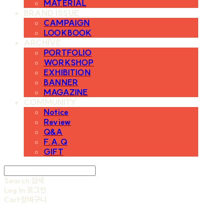
MATERIAL
BRAND ISSUE
CAMPAIGN
LOOKBOOK
ARCHIVE
PORTFOLIO
WORKSHOP
EXHIBITION
BANNER
MAGAZINE
COMMUNITY
Notice
Review
Q&A
F.A.Q
GIFT
Search
검색
Log In
로그인
Cart
장바구니