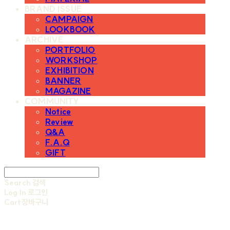
BRAND ISSUE
CAMPAIGN
LOOKBOOK
ARCHIVE
PORTFOLIO
WORKSHOP
EXHIBITION
BANNER
MAGAZINE
COMMUNITY
Notice
Review
Q&A
F.A.Q
GIFT
Search
검색
Log In
로그인
Cart
장바구니