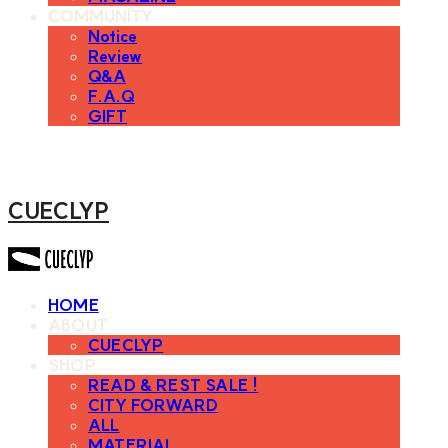
COMMUNITY
Notice
Review
Q&A
F.A.Q
GIFT
CUECLYP
HOME
ABOUT
CUECLYP
SHOP
READ & REST SALE !
CITY FORWARD
ALL
MATERIAL