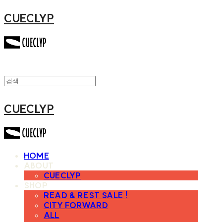
CUECLYP
CUECLYP
HOME
ABOUT
CUECLYP
SHOP
READ & REST SALE !
CITY FORWARD
ALL