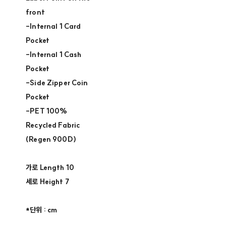
front
-Internal 1 Card
Pocket
-Internal 1 Cash
Pocket
-Side Zipper Coin
Pocket
-PET 100%
Recycled Fabric
(Regen 900D)
가로 Length 10
세로 Height 7
*단위 : cm