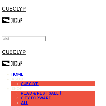
CUECLYP
CUECLYP
HOME
ABOUT
CUECLYP
SHOP
READ & REST SALE !
CITY FORWARD
ALL