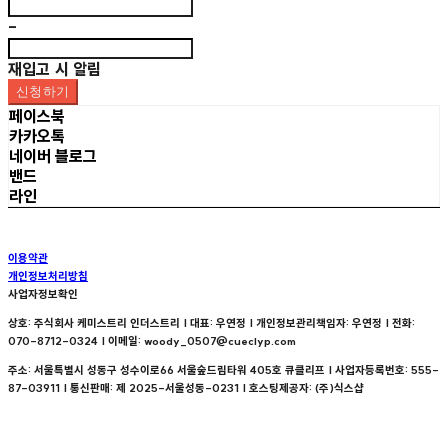
-
재입고 시 알림
신청하기
페이스북
카카오톡
네이버 블로그
밴드
라인
이용약관
개인정보처리방침
사업자정보확인
상호: 주식회사 케미스트리 인더스트리 | 대표: 우연정 | 개인정보관리책임자: 우연정 | 전화:
070-8712-0324 | 이메일: woody_0507@cueclyp.com
주소: 서울특별시 성동구 성수이로66 서울숲드림타워 405호 큐클리프 | 사업자등록번호:
555-
87-03911
| 통신판매:
제 2025-서울성동-0231
| 호스팅제공자: (주)식스샵