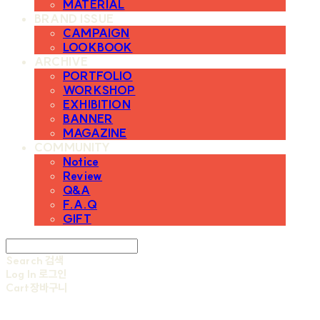
MATERIAL
BRAND ISSUE
CAMPAIGN
LOOKBOOK
ARCHIVE
PORTFOLIO
WORKSHOP
EXHIBITION
BANNER
MAGAZINE
COMMUNITY
Notice
Review
Q&A
F.A.Q
GIFT
Search
검색
Log In
로그인
Cart
장바구니