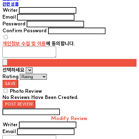
관련 상품
Writer
Email
Password
Confirm Password
개인정보 수집 및 이용
에 동의합니다.
선택하세요
Rating
SAVE
Photo Review
No Reviews Have Been Created.
POST REVIEW
Modify Review
Writer
Email