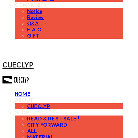
COMMUNITY
Notice
Review
Q&A
F.A.Q
GIFT
CUECLYP
HOME
ABOUT
CUECLYP
SHOP
READ & REST SALE !
CITY FORWARD
ALL
MATERIAL