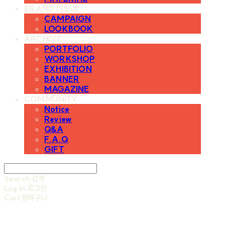
BRAND ISSUE
CAMPAIGN
LOOKBOOK
ARCHIVE
PORTFOLIO
WORKSHOP
EXHIBITION
BANNER
MAGAZINE
COMMUNITY
Notice
Review
Q&A
F.A.Q
GIFT
Search
검색
Log In
로그인
Cart
장바구니