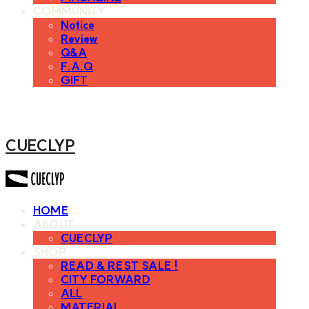
COMMUNITY
Notice
Review
Q&A
F.A.Q
GIFT
CUECLYP
HOME
ABOUT
CUECLYP
SHOP
READ & REST SALE !
CITY FORWARD
ALL
MATERIAL