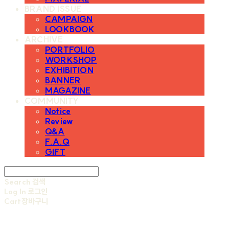
BRAND ISSUE
CAMPAIGN
LOOKBOOK
ARCHIVE
PORTFOLIO
WORKSHOP
EXHIBITION
BANNER
MAGAZINE
COMMUNITY
Notice
Review
Q&A
F.A.Q
GIFT
Search
검색
Log In
로그인
Cart
장바구니