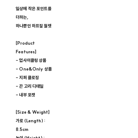
일상에 작은 포인트를
더하는,
하나뿐인 하프짚 월렛
[Product
Features]
- 업사이클링 상품 ​
- One&Only 상품 ​
- 지퍼 클로징​
- 끈 고리 디테일
- 내부 포켓
[Size & Weight]
가로 (Length) :
8.5cm