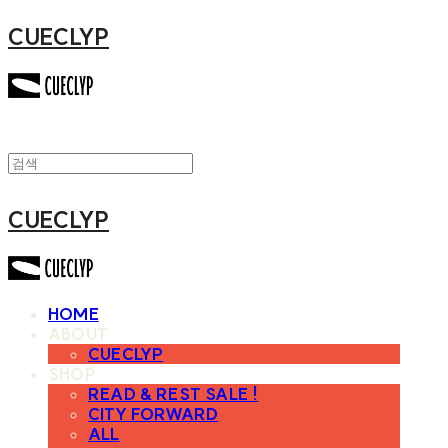
CUECLYP
CUECLYP
HOME
ABOUT
CUECLYP
SHOP
READ & REST SALE !
CITY FORWARD
ALL