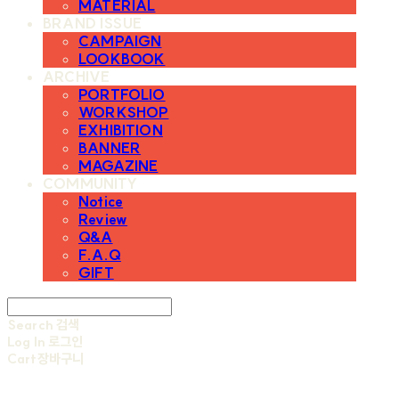
MATERIAL
BRAND ISSUE
CAMPAIGN
LOOKBOOK
ARCHIVE
PORTFOLIO
WORKSHOP
EXHIBITION
BANNER
MAGAZINE
COMMUNITY
Notice
Review
Q&A
F.A.Q
GIFT
Search
검색
Log In
로그인
Cart
장바구니