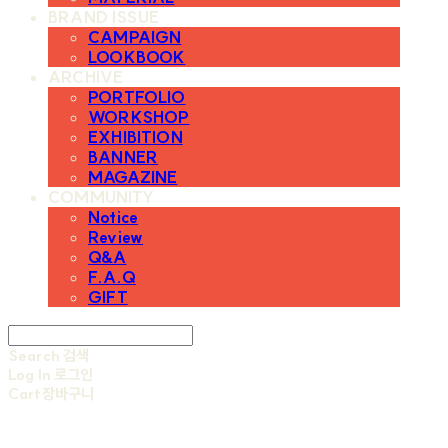
BRAND ISSUE
CAMPAIGN
LOOKBOOK
ARCHIVE
PORTFOLIO
WORKSHOP
EXHIBITION
BANNER
MAGAZINE
COMMUNITY
Notice
Review
Q&A
F.A.Q
GIFT
Search
검색
Log In
로그인
Cart
장바구니