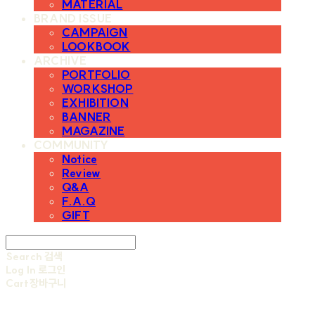
MATERIAL
BRAND ISSUE
CAMPAIGN
LOOKBOOK
ARCHIVE
PORTFOLIO
WORKSHOP
EXHIBITION
BANNER
MAGAZINE
COMMUNITY
Notice
Review
Q&A
F.A.Q
GIFT
Search
검색
Log In
로그인
Cart
장바구니