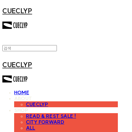
CUECLYP
CUECLYP
HOME
ABOUT
CUECLYP
SHOP
READ & REST SALE !
CITY FORWARD
ALL