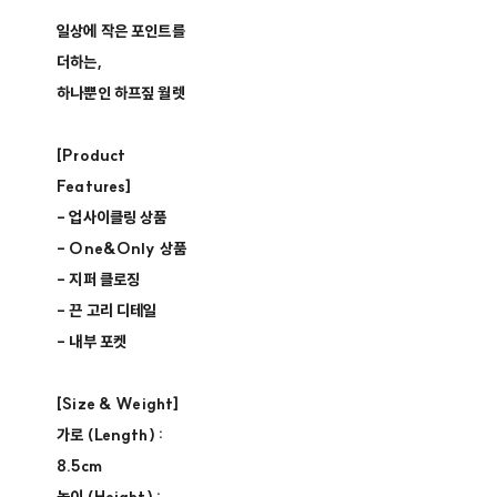
일상에 작은 포인트를
더하는,
하나뿐인 하프짚 월렛
[Product
Features]
- 업사이클링 상품 ​
- One&Only 상품 ​
- 지퍼 클로징​
- 끈 고리 디테일
- 내부 포켓
[Size & Weight]
가로 (Length) :
8.5cm