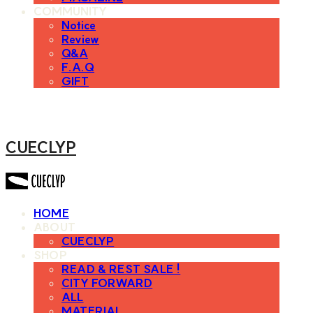
COMMUNITY
Notice
Review
Q&A
F.A.Q
GIFT
CUECLYP
HOME
ABOUT
CUECLYP
SHOP
READ & REST SALE !
CITY FORWARD
ALL
MATERIAL