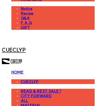
COMMUNITY
Notice
Review
Q&A
F.A.Q
GIFT
CUECLYP
HOME
ABOUT
CUECLYP
SHOP
READ & REST SALE !
CITY FORWARD
ALL
MATERIAL