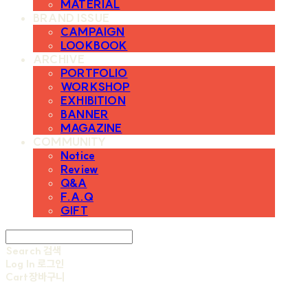
MATERIAL
BRAND ISSUE
CAMPAIGN
LOOKBOOK
ARCHIVE
PORTFOLIO
WORKSHOP
EXHIBITION
BANNER
MAGAZINE
COMMUNITY
Notice
Review
Q&A
F.A.Q
GIFT
Search
검색
Log In
로그인
Cart
장바구니