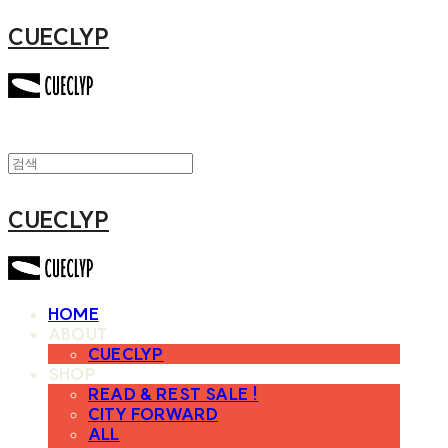
CUECLYP
CUECLYP
HOME
ABOUT
CUECLYP
SHOP
READ & REST SALE !
CITY FORWARD
ALL