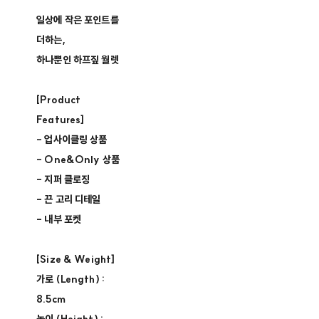
일상에 작은 포인트를
더하는,
하나뿐인 하프짚 월렛
[Product
Features]
- 업사이클링 상품 ​
- One&Only 상품 ​
- 지퍼 클로징​
- 끈 고리 디테일
- 내부 포켓
[Size & Weight]
가로 (Length) :
8.5cm