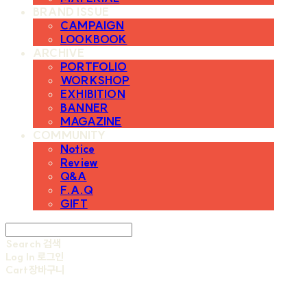
BRAND ISSUE
CAMPAIGN
LOOKBOOK
ARCHIVE
PORTFOLIO
WORKSHOP
EXHIBITION
BANNER
MAGAZINE
COMMUNITY
Notice
Review
Q&A
F.A.Q
GIFT
Search
검색
Log In
로그인
Cart
장바구니