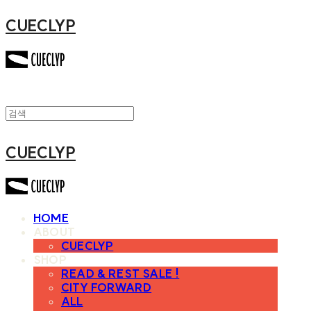
CUECLYP
CUECLYP
HOME
ABOUT
CUECLYP
SHOP
READ & REST SALE !
CITY FORWARD
ALL