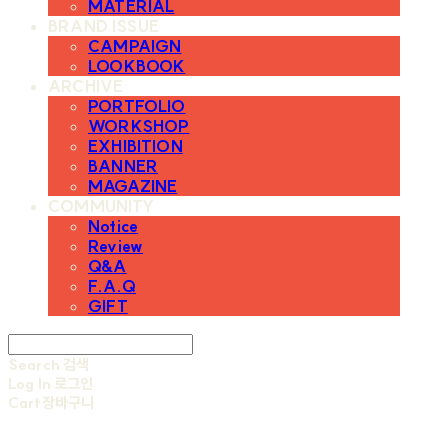
MATERIAL
BRAND ISSUE
CAMPAIGN
LOOKBOOK
ARCHIVE
PORTFOLIO
WORKSHOP
EXHIBITION
BANNER
MAGAZINE
COMMUNITY
Notice
Review
Q&A
F.A.Q
GIFT
Search
검색
Log In
로그인
Cart
장바구니