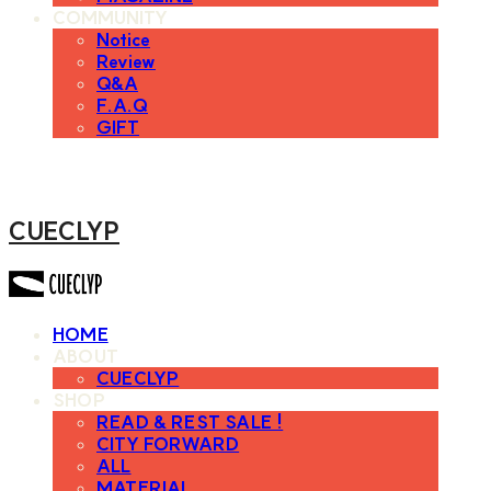
COMMUNITY
Notice
Review
Q&A
F.A.Q
GIFT
CUECLYP
HOME
ABOUT
CUECLYP
SHOP
READ & REST SALE !
CITY FORWARD
ALL
MATERIAL