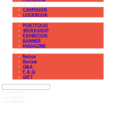
BRAND ISSUE
CAMPAIGN
LOOKBOOK
ARCHIVE
PORTFOLIO
WORKSHOP
EXHIBITION
BANNER
MAGAZINE
COMMUNITY
Notice
Review
Q&A
F.A.Q
GIFT
Search
검색
Log In
로그인
Cart
장바구니