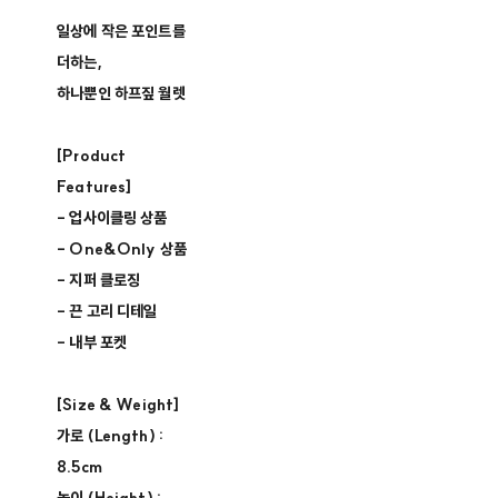
일상에 작은 포인트를
더하는,
하나뿐인 하프짚 월렛
[Product
Features]
- 업사이클링 상품 ​
- One&Only 상품 ​
- 지퍼 클로징​
- 끈 고리 디테일
- 내부 포켓
[Size & Weight]
가로 (Length) :
8.5cm