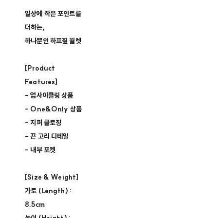
일상에 작은 포인트를
더하는,
하나뿐인 하프짚 월렛
[Product
Features]
- 업사이클링 상품 ​
- One&Only 상품 ​
- 지퍼 클로징​
- 끈 고리 디테일
- 내부 포켓
[Size & Weight]
가로 (Length) :
8.5cm