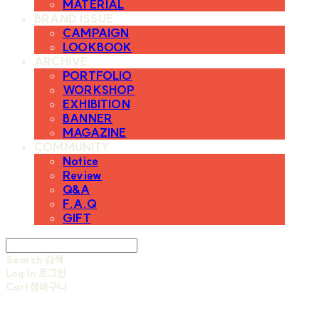
MATERIAL
BRAND ISSUE
CAMPAIGN
LOOKBOOK
ARCHIVE
PORTFOLIO
WORKSHOP
EXHIBITION
BANNER
MAGAZINE
COMMUNITY
Notice
Review
Q&A
F.A.Q
GIFT
Search
검색
Log In
로그인
Cart
장바구니