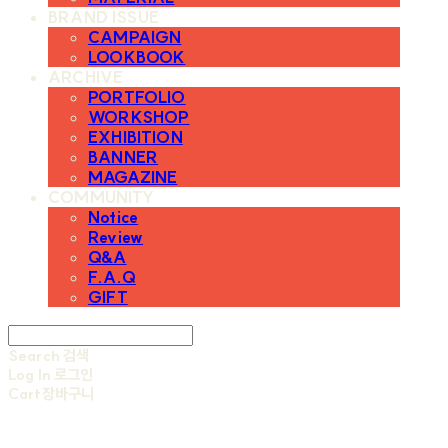
BRAND ISSUE
CAMPAIGN
LOOKBOOK
ARCHIVE
PORTFOLIO
WORKSHOP
EXHIBITION
BANNER
MAGAZINE
COMMUNITY
Notice
Review
Q&A
F.A.Q
GIFT
Search
검색
Log In
로그인
Cart
장바구니