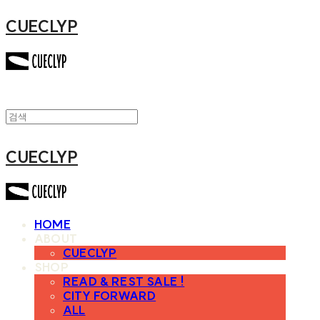
CUECLYP
CUECLYP
HOME
ABOUT
CUECLYP
SHOP
READ & REST SALE !
CITY FORWARD
ALL