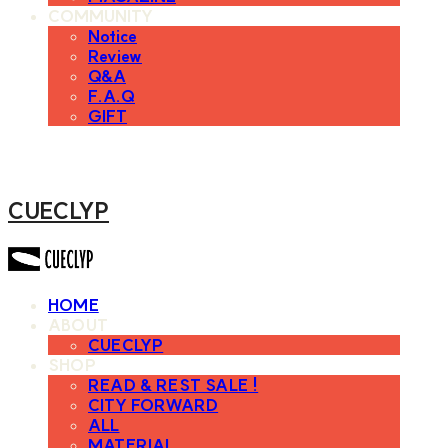
COMMUNITY
Notice
Review
Q&A
F.A.Q
GIFT
CUECLYP
HOME
ABOUT
CUECLYP
SHOP
READ & REST SALE !
CITY FORWARD
ALL
MATERIAL