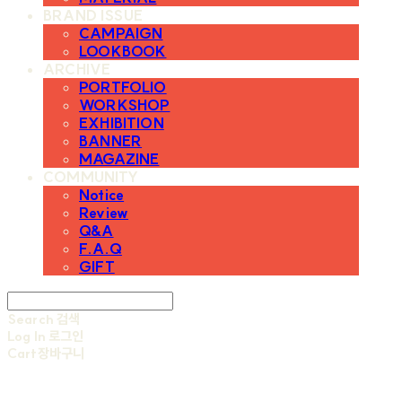
BRAND ISSUE
CAMPAIGN
LOOKBOOK
ARCHIVE
PORTFOLIO
WORKSHOP
EXHIBITION
BANNER
MAGAZINE
COMMUNITY
Notice
Review
Q&A
F.A.Q
GIFT
Search
검색
Log In
로그인
Cart
장바구니