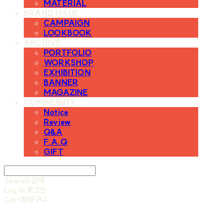
MATERIAL
BRAND ISSUE
CAMPAIGN
LOOKBOOK
ARCHIVE
PORTFOLIO
WORKSHOP
EXHIBITION
BANNER
MAGAZINE
COMMUNITY
Notice
Review
Q&A
F.A.Q
GIFT
Search
검색
Log In
로그인
Cart
장바구니