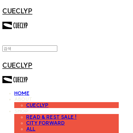
CUECLYP
CUECLYP
HOME
ABOUT
CUECLYP
SHOP
READ & REST SALE !
CITY FORWARD
ALL