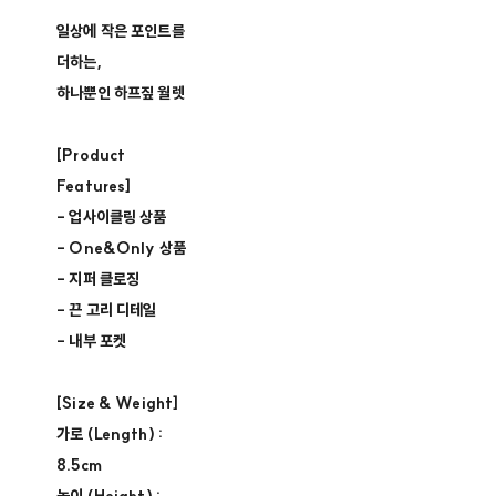
일상에 작은 포인트를
더하는,
하나뿐인 하프짚 월렛
[Product
Features]
- 업사이클링 상품 ​
- One&Only 상품 ​
- 지퍼 클로징​
- 끈 고리 디테일
- 내부 포켓
[Size & Weight]
가로 (Length) :
8.5cm