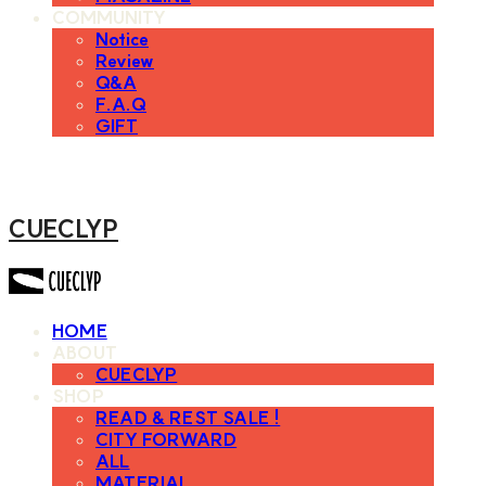
COMMUNITY
Notice
Review
Q&A
F.A.Q
GIFT
CUECLYP
HOME
ABOUT
CUECLYP
SHOP
READ & REST SALE !
CITY FORWARD
ALL
MATERIAL