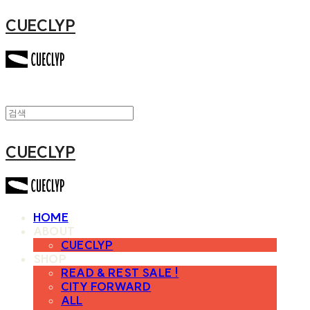
CUECLYP
CUECLYP
HOME
ABOUT
CUECLYP
SHOP
READ & REST SALE !
CITY FORWARD
ALL