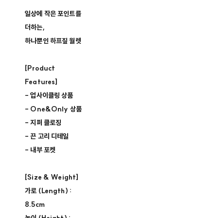
일상에 작은 포인트를
더하는,
하나뿐인 하프짚 월렛
[Product
Features]
- 업사이클링 상품 ​
- One&Only 상품 ​
- 지퍼 클로징​
- 끈 고리 디테일
- 내부 포켓
[Size & Weight]
가로 (Length) :
8.5cm