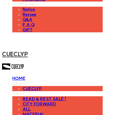
COMMUNITY
Notice
Review
Q&A
F.A.Q
GIFT
CUECLYP
HOME
ABOUT
CUECLYP
SHOP
READ & REST SALE !
CITY FORWARD
ALL
MATERIAL