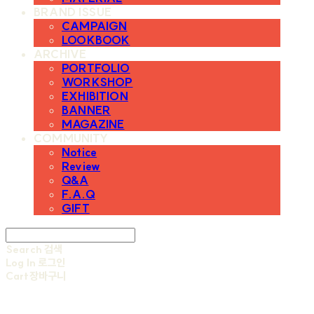
BRAND ISSUE
CAMPAIGN
LOOKBOOK
ARCHIVE
PORTFOLIO
WORKSHOP
EXHIBITION
BANNER
MAGAZINE
COMMUNITY
Notice
Review
Q&A
F.A.Q
GIFT
Search
검색
Log In
로그인
Cart
장바구니