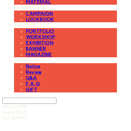
MATERIAL
BRAND ISSUE
CAMPAIGN
LOOKBOOK
ARCHIVE
PORTFOLIO
WORKSHOP
EXHIBITION
BANNER
MAGAZINE
COMMUNITY
Notice
Review
Q&A
F.A.Q
GIFT
Search
검색
Log In
로그인
Cart
장바구니