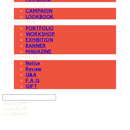
BRAND ISSUE
CAMPAIGN
LOOKBOOK
ARCHIVE
PORTFOLIO
WORKSHOP
EXHIBITION
BANNER
MAGAZINE
COMMUNITY
Notice
Review
Q&A
F.A.Q
GIFT
Search
검색
Log In
로그인
Cart
장바구니