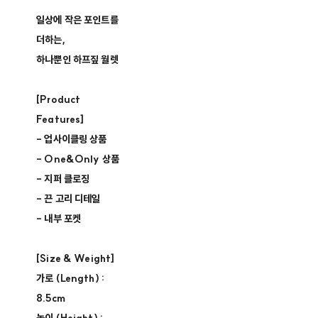
일상에 작은 포인트를
더하는,
하나뿐인 하프짚 월렛
[Product
Features]
- 업사이클링 상품 ​
- One&Only 상품 ​
- 지퍼 클로징​
- 끈 고리 디테일
- 내부 포켓
[Size & Weight]
가로 (Length) :
8.5cm