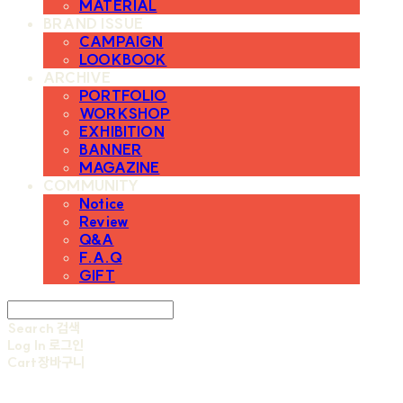
MATERIAL
BRAND ISSUE
CAMPAIGN
LOOKBOOK
ARCHIVE
PORTFOLIO
WORKSHOP
EXHIBITION
BANNER
MAGAZINE
COMMUNITY
Notice
Review
Q&A
F.A.Q
GIFT
Search
검색
Log In
로그인
Cart
장바구니