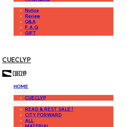
COMMUNITY
Notice
Review
Q&A
F.A.Q
GIFT
CUECLYP
HOME
ABOUT
CUECLYP
SHOP
READ & REST SALE !
CITY FORWARD
ALL
MATERIAL