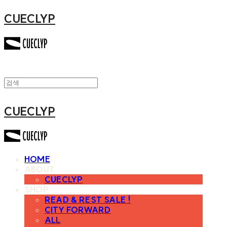
CUECLYP
CUECLYP
HOME
ABOUT
CUECLYP
SHOP
READ & REST SALE !
CITY FORWARD
ALL