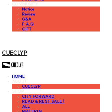
COMMUNITY
Notice
Review
Q&A
F.A.Q
GIFT
CUECLYP
HOME
ABOUT
CUECLYP
SHOP
CITY FORWARD
READ & REST SALE !
ALL
MATERIAL