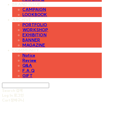
BRAND ISSUE
CAMPAIGN
LOOKBOOK
ARCHIVE
PORTFOLIO
WORKSHOP
EXHIBITION
BANNER
MAGAZINE
COMMUNITY
Notice
Review
Q&A
F.A.Q
GIFT
Search
검색
Log In
로그인
Cart
장바구니