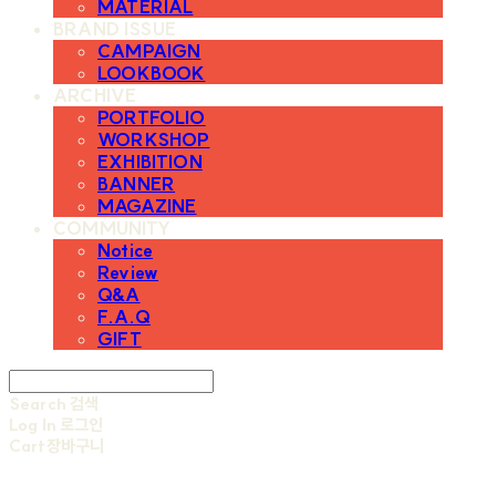
MATERIAL
BRAND ISSUE
CAMPAIGN
LOOKBOOK
ARCHIVE
PORTFOLIO
WORKSHOP
EXHIBITION
BANNER
MAGAZINE
COMMUNITY
Notice
Review
Q&A
F.A.Q
GIFT
Search
검색
Log In
로그인
Cart
장바구니