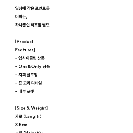
일상에 작은 포인트를
더하는,
하나뿐인 하프짚 월렛
[Product
Features]
- 업사이클링 상품 ​
- One&Only 상품 ​
- 지퍼 클로징​
- 끈 고리 디테일
- 내부 포켓
[Size & Weight]
가로 (Length) :
8.5cm