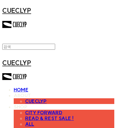
CUECLYP
CUECLYP
HOME
ABOUT
CUECLYP
SHOP
CITY FORWARD
READ & REST SALE !
ALL