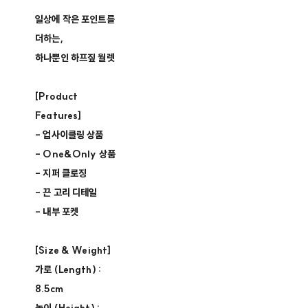
일상에 작은 포인트를
더하는,
하나뿐인 하프짚 월렛
[Product
Features]
- 업사이클링 상품 ​
- One&Only 상품 ​
- 지퍼 클로징​
- 끈 고리 디테일
- 내부 포켓
[Size & Weight]
가로 (Length) :
8.5cm