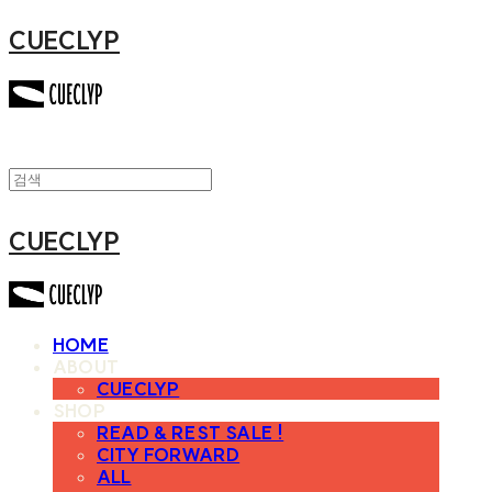
CUECLYP
CUECLYP
HOME
ABOUT
CUECLYP
SHOP
READ & REST SALE !
CITY FORWARD
ALL