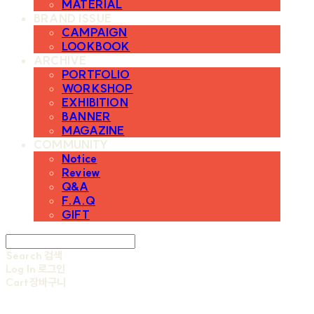
MATERIAL
BRAND ISSUE
CAMPAIGN
LOOKBOOK
ARCHIVE
PORTFOLIO
WORKSHOP
EXHIBITION
BANNER
MAGAZINE
COMMUNITY
Notice
Review
Q&A
F.A.Q
GIFT
Search
검색
Log In
로그인
Cart
장바구니