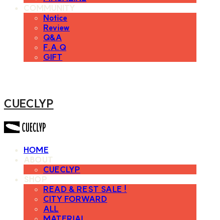
COMMUNITY
Notice
Review
Q&A
F.A.Q
GIFT
CUECLYP
HOME
ABOUT
CUECLYP
SHOP
READ & REST SALE !
CITY FORWARD
ALL
MATERIAL