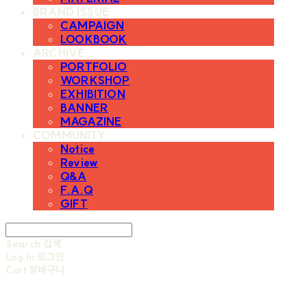
BRAND ISSUE
CAMPAIGN
LOOKBOOK
ARCHIVE
PORTFOLIO
WORKSHOP
EXHIBITION
BANNER
MAGAZINE
COMMUNITY
Notice
Review
Q&A
F.A.Q
GIFT
Search
검색
Log In
로그인
Cart
장바구니