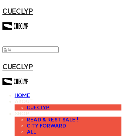
CUECLYP
CUECLYP
HOME
ABOUT
CUECLYP
SHOP
READ & REST SALE !
CITY FORWARD
ALL