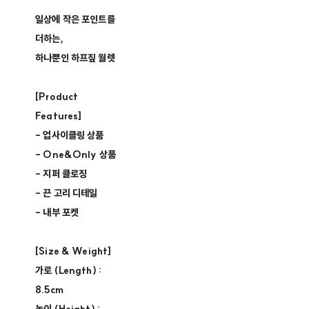
일상에 작은 포인트를
더하는,
하나뿐인 하프짚 월렛
[Product
Features]
- 업사이클링 상품 ​
- One&Only 상품 ​
- 지퍼 클로징​
- 끈 고리 디테일
- 내부 포켓
[Size & Weight]
가로 (Length) :
8.5cm