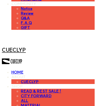
COMMUNITY
Notice
Review
Q&A
F.A.Q
GIFT
CUECLYP
HOME
ABOUT
CUECLYP
SHOP
READ & REST SALE !
CITY FORWARD
ALL
MATERIAL