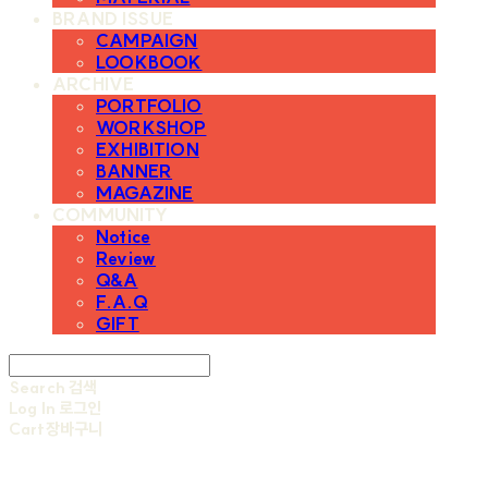
BRAND ISSUE
CAMPAIGN
LOOKBOOK
ARCHIVE
PORTFOLIO
WORKSHOP
EXHIBITION
BANNER
MAGAZINE
COMMUNITY
Notice
Review
Q&A
F.A.Q
GIFT
Search
검색
Log In
로그인
Cart
장바구니