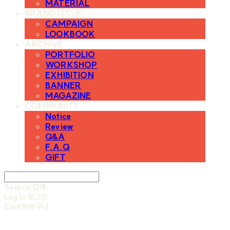
MATERIAL
BRAND ISSUE
CAMPAIGN
LOOKBOOK
ARCHIVE
PORTFOLIO
WORKSHOP
EXHIBITION
BANNER
MAGAZINE
COMMUNITY
Notice
Review
Q&A
F.A.Q
GIFT
Search
검색
Log In
로그인
Cart
장바구니