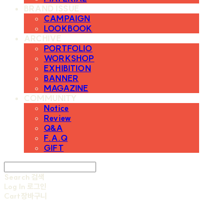
BRAND ISSUE
CAMPAIGN
LOOKBOOK
ARCHIVE
PORTFOLIO
WORKSHOP
EXHIBITION
BANNER
MAGAZINE
COMMUNITY
Notice
Review
Q&A
F.A.Q
GIFT
Search
검색
Log In
로그인
Cart
장바구니