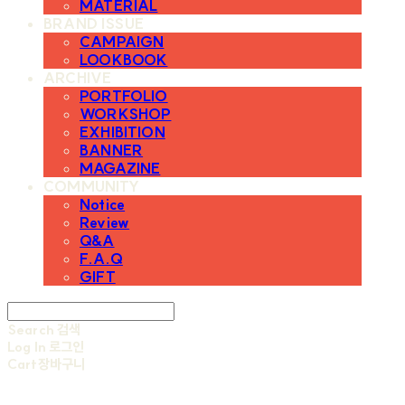
MATERIAL
BRAND ISSUE
CAMPAIGN
LOOKBOOK
ARCHIVE
PORTFOLIO
WORKSHOP
EXHIBITION
BANNER
MAGAZINE
COMMUNITY
Notice
Review
Q&A
F.A.Q
GIFT
Search
검색
Log In
로그인
Cart
장바구니