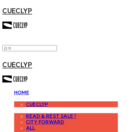
CUECLYP
CUECLYP
HOME
ABOUT
CUECLYP
SHOP
READ & REST SALE !
CITY FORWARD
ALL