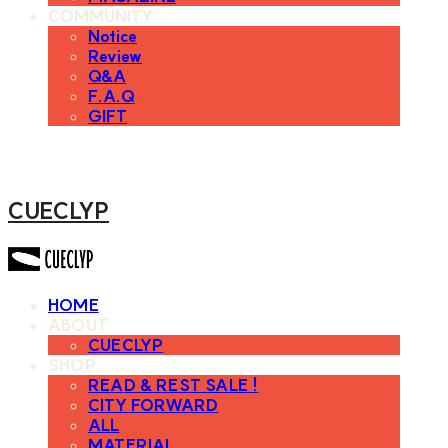
COMMUNITY
Notice
Review
Q&A
F.A.Q
GIFT
CUECLYP
HOME
ABOUT
CUECLYP
SHOP
READ & REST SALE !
CITY FORWARD
ALL
MATERIAL