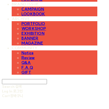
BRAND ISSUE
CAMPAIGN
LOOKBOOK
ARCHIVE
PORTFOLIO
WORKSHOP
EXHIBITION
BANNER
MAGAZINE
COMMUNITY
Notice
Review
Q&A
F.A.Q
GIFT
Search
검색
Log In
로그인
Cart
장바구니