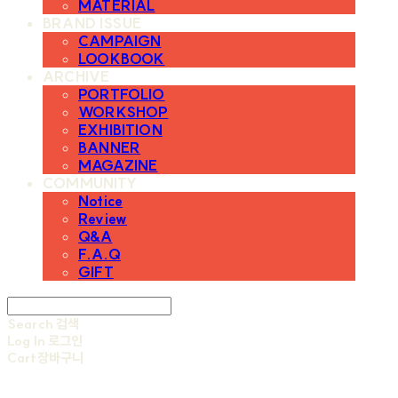
MATERIAL
BRAND ISSUE
CAMPAIGN
LOOKBOOK
ARCHIVE
PORTFOLIO
WORKSHOP
EXHIBITION
BANNER
MAGAZINE
COMMUNITY
Notice
Review
Q&A
F.A.Q
GIFT
Search
검색
Log In
로그인
Cart
장바구니