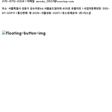
070-8712-0324 | 이메일: woody_0507@cueclyp.com
주소: 서울특별시 성동구 성수이로66 서울숲드림타워 405호 큐클리프 | 사업자등록번호:
555-
87-03911
| 통신판매:
제 2025-서울성동-0231
| 호스팅제공자: (주)식스샵