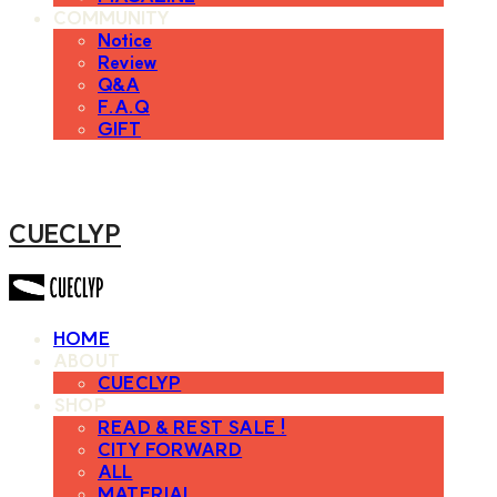
COMMUNITY
Notice
Review
Q&A
F.A.Q
GIFT
CUECLYP
HOME
ABOUT
CUECLYP
SHOP
READ & REST SALE !
CITY FORWARD
ALL
MATERIAL