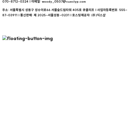
070-8712-0324 | 이메일: woody_0507@cueclyp.com
주소: 서울특별시 성동구 성수이로66 서울숲드림타워 405호 큐클리프 | 사업자등록번호:
555-
87-03911
| 통신판매:
제 2025-서울성동-0231
| 호스팅제공자: (주)식스샵