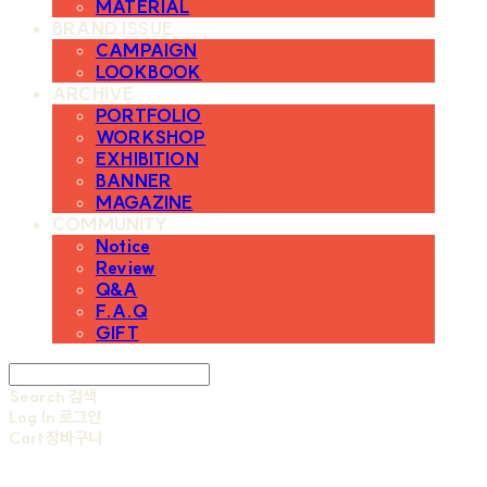
MATERIAL
BRAND ISSUE
CAMPAIGN
LOOKBOOK
ARCHIVE
PORTFOLIO
WORKSHOP
EXHIBITION
BANNER
MAGAZINE
COMMUNITY
Notice
Review
Q&A
F.A.Q
GIFT
Search
검색
Log In
로그인
Cart
장바구니