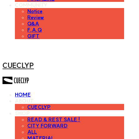
COMMUNITY
Notice
Review
Q&A
F.A.Q
GIFT
CUECLYP
HOME
ABOUT
CUECLYP
SHOP
READ & REST SALE !
CITY FORWARD
ALL
MATERIAL