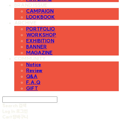
BRAND ISSUE
CAMPAIGN
LOOKBOOK
ARCHIVE
PORTFOLIO
WORKSHOP
EXHIBITION
BANNER
MAGAZINE
COMMUNITY
Notice
Review
Q&A
F.A.Q
GIFT
Search
검색
Log In
로그인
Cart
장바구니