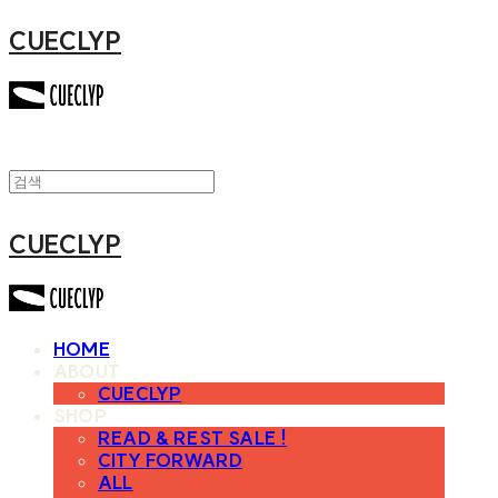
CUECLYP
CUECLYP
HOME
ABOUT
CUECLYP
SHOP
READ & REST SALE !
CITY FORWARD
ALL