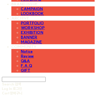
BRAND ISSUE
CAMPAIGN
LOOKBOOK
ARCHIVE
PORTFOLIO
WORKSHOP
EXHIBITION
BANNER
MAGAZINE
COMMUNITY
Notice
Review
Q&A
F.A.Q
GIFT
Search
검색
Log In
로그인
Cart
장바구니