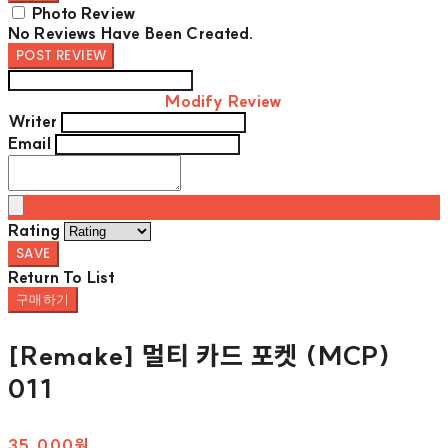
Photo Review
No Reviews Have Been Created.
POST REVIEW
Modify Review
Writer
Email
Rating
SAVE
Return To List
구매하기
[Remake] 멀티 카드 포켓 (MCP)
011
35,000원