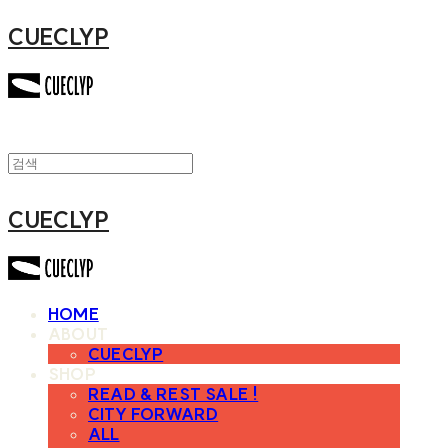
CUECLYP
CUECLYP
HOME
ABOUT
CUECLYP
SHOP
READ & REST SALE !
CITY FORWARD
ALL