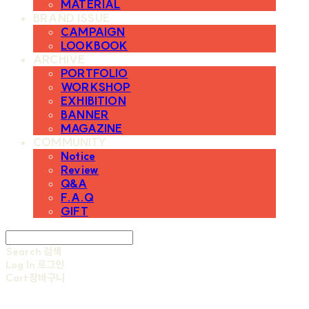
MATERIAL
BRAND ISSUE
CAMPAIGN
LOOKBOOK
ARCHIVE
PORTFOLIO
WORKSHOP
EXHIBITION
BANNER
MAGAZINE
COMMUNITY
Notice
Review
Q&A
F.A.Q
GIFT
Search
검색
Log In
로그인
Cart
장바구니