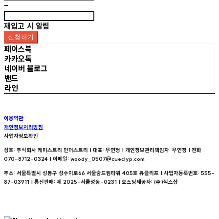
-
재입고 시 알림
신청하기
페이스북
카카오톡
네이버 블로그
밴드
라인
이용약관
개인정보처리방침
사업자정보확인
상호: 주식회사 케미스트리 인더스트리 | 대표: 우연정 | 개인정보관리책임자: 우연정 | 전화:
070-8712-0324 | 이메일: woody_0507@cueclyp.com
주소: 서울특별시 성동구 성수이로66 서울숲드림타워 405호 큐클리프 | 사업자등록번호:
555-
87-03911
| 통신판매:
제 2025-서울성동-0231
| 호스팅제공자: (주)식스샵