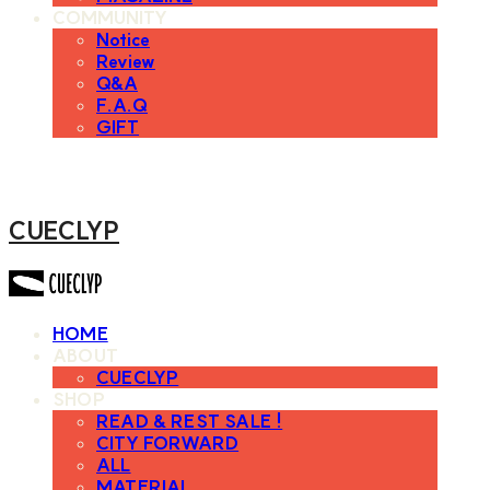
COMMUNITY
Notice
Review
Q&A
F.A.Q
GIFT
CUECLYP
HOME
ABOUT
CUECLYP
SHOP
READ & REST SALE !
CITY FORWARD
ALL
MATERIAL