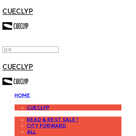
CUECLYP
CUECLYP
HOME
ABOUT
CUECLYP
SHOP
READ & REST SALE !
CITY FORWARD
ALL