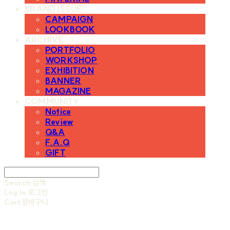
BRAND ISSUE
CAMPAIGN
LOOKBOOK
ARCHIVE
PORTFOLIO
WORKSHOP
EXHIBITION
BANNER
MAGAZINE
COMMUNITY
Notice
Review
Q&A
F.A.Q
GIFT
Search
검색
Log In
로그인
Cart
장바구니