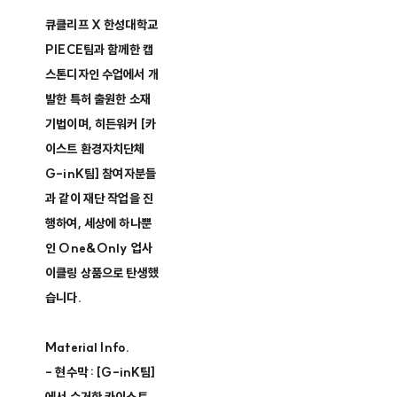
큐클리프 X 한성대학교
PIECE팀과 함께한 캡
스톤디자인 수업에서 개
발한 특허 출원한 소재
기법이며, 히든워커 [카
이스트 환경자치단체
G-inK팀] 참여자분들
과 같이 재단 작업을 진
행하여, 세상에 하나뿐
인 One&Only 업사
이클링 상품으로 탄생했
습니다.
Material Info.
- 현수막 : [G-inK팀]