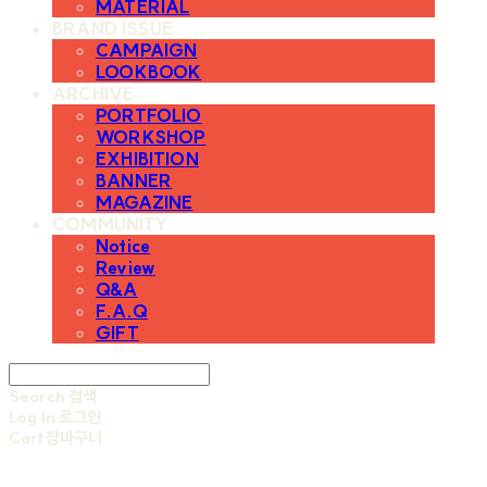
MATERIAL
BRAND ISSUE
CAMPAIGN
LOOKBOOK
ARCHIVE
PORTFOLIO
WORKSHOP
EXHIBITION
BANNER
MAGAZINE
COMMUNITY
Notice
Review
Q&A
F.A.Q
GIFT
Search
검색
Log In
로그인
Cart
장바구니