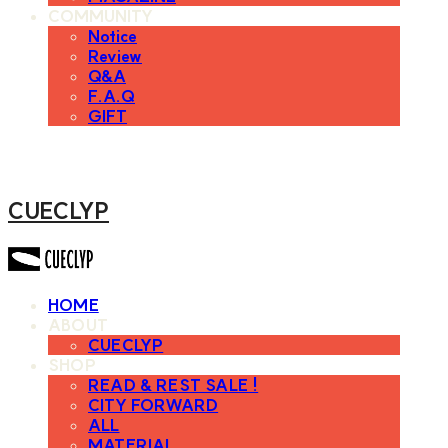
COMMUNITY
Notice
Review
Q&A
F.A.Q
GIFT
CUECLYP
HOME
ABOUT
CUECLYP
SHOP
READ & REST SALE !
CITY FORWARD
ALL
MATERIAL