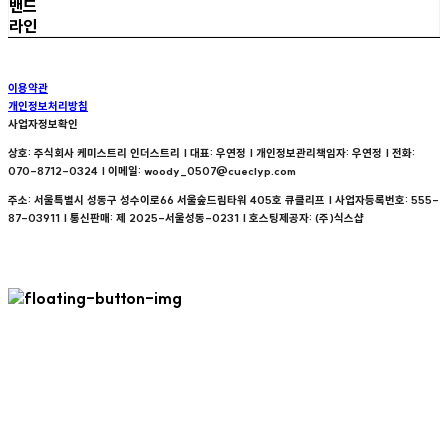
밴드
라인
이용약관
개인정보처리방침
사업자정보확인
상호: 주식회사 케미스트리 인더스트리 | 대표: 우연정 | 개인정보관리책임자: 우연정 | 전화:
070-8712-0324 | 이메일: woody_0507@cueclyp.com
주소: 서울특별시 성동구 성수이로66 서울숲드림타워 405호 큐클리프 | 사업자등록번호:
555-
87-03911
| 통신판매:
제 2025-서울성동-0231
| 호스팅제공자: (주)식스샵