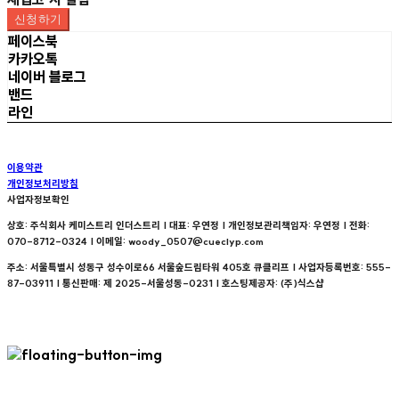
신청하기
페이스북
카카오톡
네이버 블로그
밴드
라인
이용약관
개인정보처리방침
사업자정보확인
상호: 주식회사 케미스트리 인더스트리 | 대표: 우연정 | 개인정보관리책임자: 우연정 | 전화:
070-8712-0324 | 이메일: woody_0507@cueclyp.com
주소: 서울특별시 성동구 성수이로66 서울숲드림타워 405호 큐클리프 | 사업자등록번호:
555-
87-03911
| 통신판매:
제 2025-서울성동-0231
| 호스팅제공자: (주)식스샵