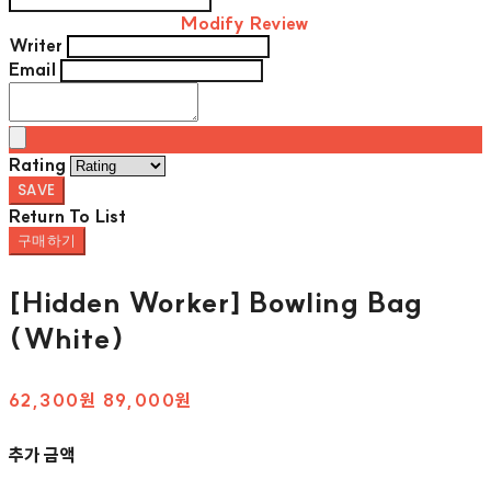
Modify Review
Writer
Email
Rating
SAVE
Return To List
구매하기
[Hidden Worker] Bowling Bag
(White)
62,300원
89,000원
추가 금액