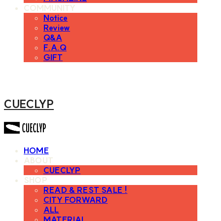
COMMUNITY
Notice
Review
Q&A
F.A.Q
GIFT
CUECLYP
HOME
ABOUT
CUECLYP
SHOP
READ & REST SALE !
CITY FORWARD
ALL
MATERIAL