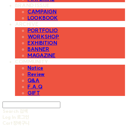
BRAND ISSUE
CAMPAIGN
LOOKBOOK
ARCHIVE
PORTFOLIO
WORKSHOP
EXHIBITION
BANNER
MAGAZINE
COMMUNITY
Notice
Review
Q&A
F.A.Q
GIFT
Search
검색
Log In
로그인
Cart
장바구니