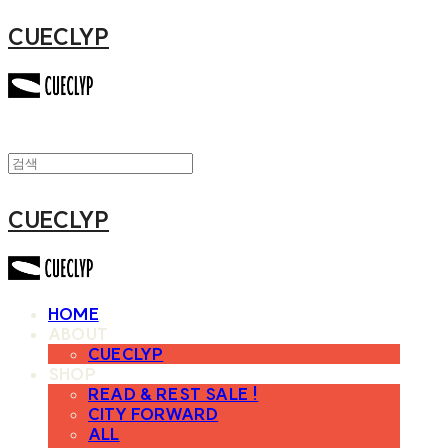
CUECLYP
CUECLYP
HOME
ABOUT
CUECLYP
SHOP
READ & REST SALE !
CITY FORWARD
ALL