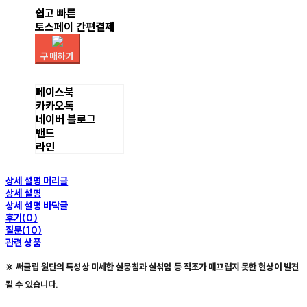
쉽고 빠른
토스페이 간편결제
구매하기
페이스북
카카오톡
네이버 블로그
밴드
라인
상세 설명 머리글
상세 설명
상세 설명 바닥글
후기(0)
질문(10)
관련 상품
※ 써클립 원단의 특성상 미세한 실뭉침과 실섞임 등 직조가 매끄럽지 못한 현상이 발견
될 수 있습니다.