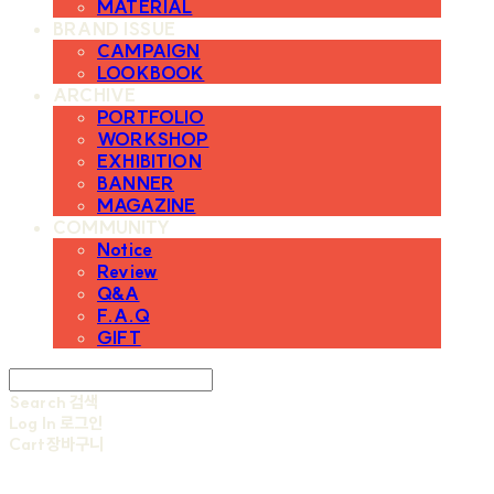
MATERIAL
BRAND ISSUE
CAMPAIGN
LOOKBOOK
ARCHIVE
PORTFOLIO
WORKSHOP
EXHIBITION
BANNER
MAGAZINE
COMMUNITY
Notice
Review
Q&A
F.A.Q
GIFT
Search
검색
Log In
로그인
Cart
장바구니