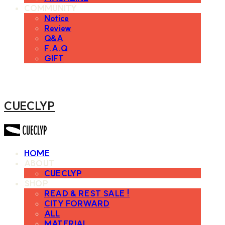
COMMUNITY
Notice
Review
Q&A
F.A.Q
GIFT
CUECLYP
HOME
ABOUT
CUECLYP
SHOP
READ & REST SALE !
CITY FORWARD
ALL
MATERIAL