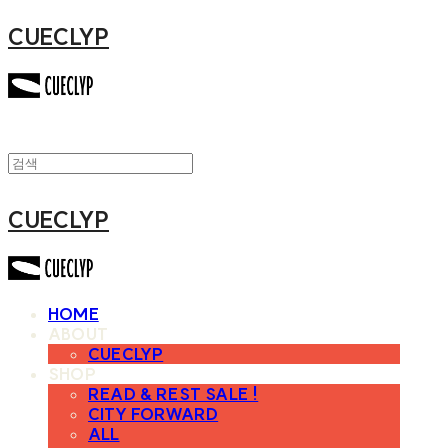
CUECLYP
CUECLYP
HOME
ABOUT
CUECLYP
SHOP
READ & REST SALE !
CITY FORWARD
ALL