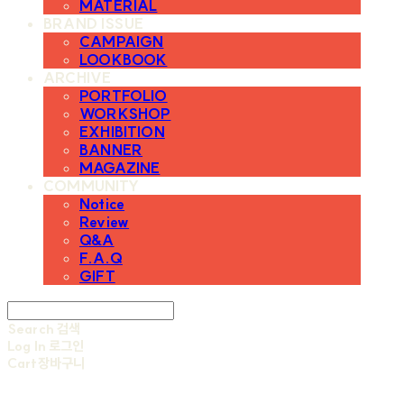
MATERIAL
BRAND ISSUE
CAMPAIGN
LOOKBOOK
ARCHIVE
PORTFOLIO
WORKSHOP
EXHIBITION
BANNER
MAGAZINE
COMMUNITY
Notice
Review
Q&A
F.A.Q
GIFT
Search
검색
Log In
로그인
Cart
장바구니