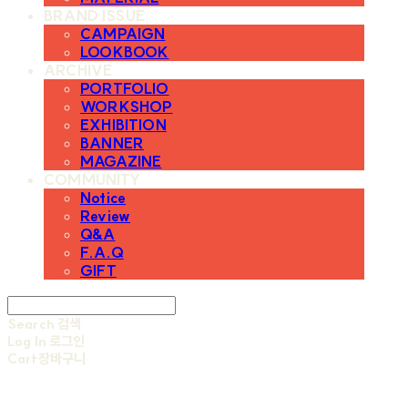
BRAND ISSUE
CAMPAIGN
LOOKBOOK
ARCHIVE
PORTFOLIO
WORKSHOP
EXHIBITION
BANNER
MAGAZINE
COMMUNITY
Notice
Review
Q&A
F.A.Q
GIFT
Search
검색
Log In
로그인
Cart
장바구니