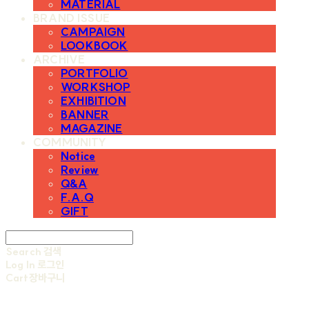
MATERIAL
BRAND ISSUE
CAMPAIGN
LOOKBOOK
ARCHIVE
PORTFOLIO
WORKSHOP
EXHIBITION
BANNER
MAGAZINE
COMMUNITY
Notice
Review
Q&A
F.A.Q
GIFT
Search
검색
Log In
로그인
Cart
장바구니