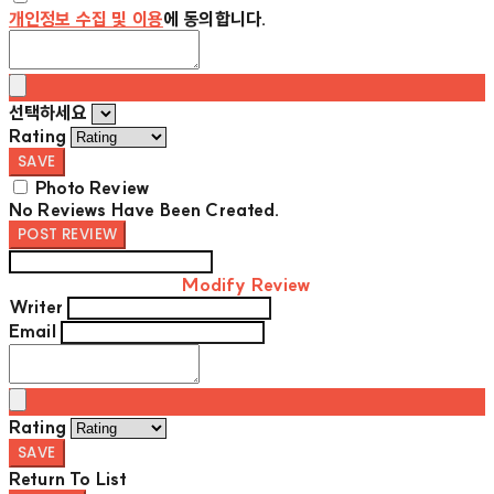
개인정보 수집 및 이용
에 동의합니다.
선택하세요
Rating
SAVE
Photo Review
No Reviews Have Been Created.
POST REVIEW
Modify Review
Writer
Email
Rating
SAVE
Return To List