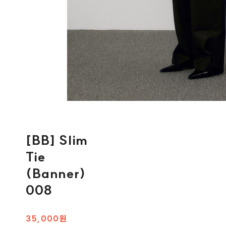
[BB] Slim
Tie
(Banner)
008
35,000원