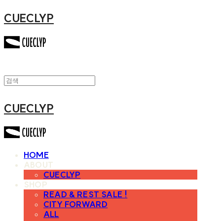
CUECLYP
CUECLYP
HOME
ABOUT
CUECLYP
SHOP
READ & REST SALE !
CITY FORWARD
ALL