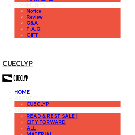
COMMUNITY
Notice
Review
Q&A
F.A.Q
GIFT
CUECLYP
HOME
ABOUT
CUECLYP
SHOP
READ & REST SALE !
CITY FORWARD
ALL
MATERIAL