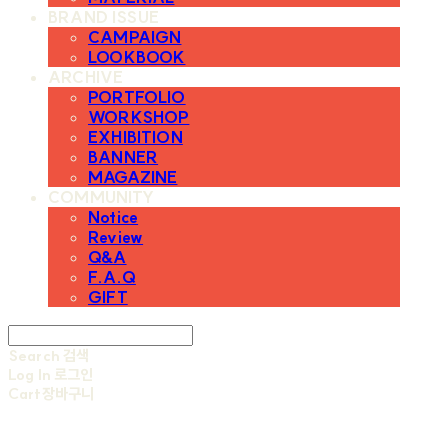
BRAND ISSUE
CAMPAIGN
LOOKBOOK
ARCHIVE
PORTFOLIO
WORKSHOP
EXHIBITION
BANNER
MAGAZINE
COMMUNITY
Notice
Review
Q&A
F.A.Q
GIFT
Search
검색
Log In
로그인
Cart
장바구니