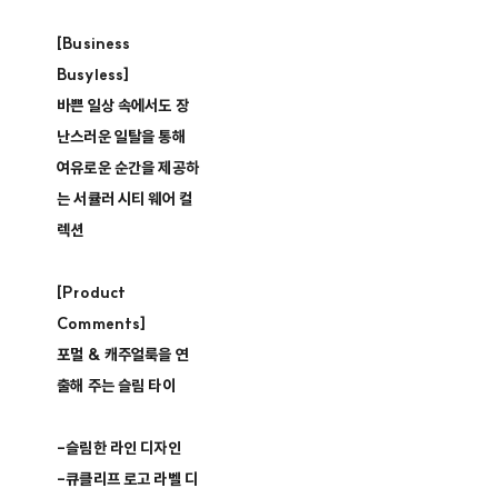
[Business
Busyless]
바쁜 일상 속에서도 장
난스러운 일탈을 통해
여유로운 순간을 제공하
는 서큘러 시티 웨어 컬
렉션
[Product
Comments]
포멀 & 캐주얼룩을 연
출해 주는 슬림 타이
-슬림한 라인 디자인
-큐클리프 로고 라벨 디