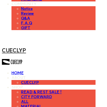
COMMUNITY
Notice
Review
Q&A
F.A.Q
GIFT
CUECLYP
HOME
ABOUT
CUECLYP
SHOP
READ & REST SALE !
CITY FORWARD
ALL
MATERIAL