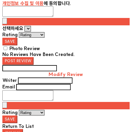
개인정보 수집 및 이용
에 동의합니다.
선택하세요
Rating
SAVE
Photo Review
No Reviews Have Been Created.
POST REVIEW
Modify Review
Writer
Email
Rating
SAVE
Return To List