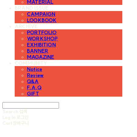
MATERIAL
BRAND ISSUE
CAMPAIGN
LOOKBOOK
ARCHIVE
PORTFOLIO
WORKSHOP
EXHIBITION
BANNER
MAGAZINE
COMMUNITY
Notice
Review
Q&A
F.A.Q
GIFT
Search
검색
Log In
로그인
Cart
장바구니