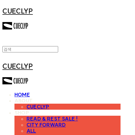
CUECLYP
CUECLYP
HOME
ABOUT
CUECLYP
SHOP
READ & REST SALE !
CITY FORWARD
ALL