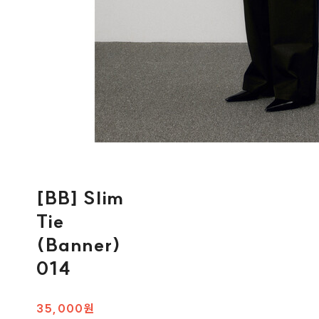
[BB] Slim
Tie
(Banner)
014
35,000원