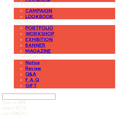
BRAND ISSUE
CAMPAIGN
LOOKBOOK
ARCHIVE
PORTFOLIO
WORKSHOP
EXHIBITION
BANNER
MAGAZINE
COMMUNITY
Notice
Review
Q&A
F.A.Q
GIFT
Search
검색
Log In
로그인
Cart
장바구니