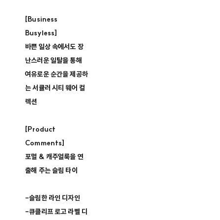
[Business
Busyless]
바쁜 일상 속에서도 장
난스러운 일탈을 통해
여유로운 순간을 제공하
는 서큘러 시티 웨어 컬
렉션
[Product
Comments]
포멀 & 캐주얼룩을 연
출해 주는 슬림 타이
-슬림한 라인 디자인
-큐클리프 로고 라벨 디