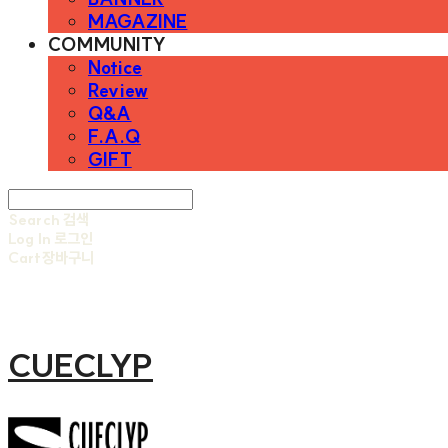
MAGAZINE
COMMUNITY
Notice
Review
Q&A
F.A.Q
GIFT
Search
검색
Log In
로그인
Cart
장바구니
CUECLYP